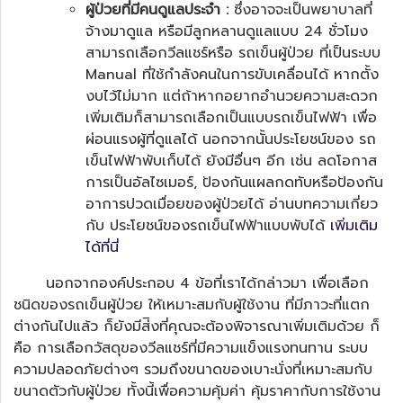
ผู้ป่วยที่มีคนดูแลประจำ :
ซึ่งอาจจะเป็นพยาบาลที่
จ้างมาดูแล หรือมีลูกหลานดูแลแบบ 24 ชั่วโมง
สามารถเลือกวีลแชร์หรือ
รถเข็นผู้ป่วย
ที่เป็นระบบ
Manual ที่ใช้กำลังคนในการขับเคลื่อนได้ หากตั้ง
งบไว้ไม่มาก แต่ถ้าหากอยากอำนวยความสะดวก
เพิ่มเติมก็สามารถเลือกเป็นแบบ
รถเข็นไฟฟ้า
เพื่อ
ผ่อนแรงผู้ที่ดูแลได้ นอกจากนั้นประโยชน์ของ รถ
เข็นไฟฟ้าพับเก็บได้ ยังมีอื่นๆ อีก เช่น ลดโอกาส
การเป็นอัลไซเมอร์, ป้องกันแผลกดทับหรือป้องกัน
อาการปวดเมื่อยของผู้ป่วยได้ อ่านบทความเกี่ยว
กับ ประโยชน์ของรถเข็นไฟฟ้าแบบพับได้
เพิ่มเติม
ได้ที่นี่
นอกจากองค์ประกอบ 4 ข้อที่เราได้กล่าวมา เพื่อเลือก
ชนิดของ
รถเข็นผู้ป่วย
ให้เหมาะสมกับผู้ใช้งาน ที่มีภาวะที่แตก
ต่างกันไปแล้ว ก็ยังมีส่ิงที่คุณจะต้องพิจารณาเพิ่มเติมด้วย ก็
คือ การเลือกวัสดุของวีลแชร์ที่มีความแข็งแรงทนทาน ระบบ
ความปลอดภัยต่างๆ รวมถึงขนาดของเบาะนั่งที่เหมาะสมกับ
ขนาดตัวกับผู้ป่วย ทั้งนี้เพื่อความคุ้มค่า คุ้มราคากับการใช้งาน