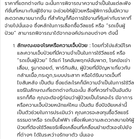
ราคาที่แตกต่างกัน ฉะนั้นการพิจารณาความจำเป็นในแต่ละฟัง
ก์ชั่นที่เหมาะกับผู้ใช้งาน จะช่วยให้ผู้ป่วยหรือผู้พิการนั้นมีความ
สะดวกสบายมากขึ้น ที่สำคัญก็คือการใช้งานที่คุ้มค่ากับราคาที่
จ่ายไปนั่นเอง ซึ่งหลักในการเลือกซื้อวีลแชร์ หรือ “รถเข็นผู้
ป่วย” สามารถพิจารณาได้จากองค์ประกอบต่างๆ ดังนี้
ลักษณะของโรคหรือความเจ็บป่วย :
โดยทั่วไปแล้วมีโรค
และความเจ็บป่วยที่มีความจำเป็นในการใช้วีลแชร์ หรือ
“รถเข็นผู้ป่วย” ได้แก่ โรคอัมพฤกษ์อัมพาต, โรคข้อเข่า
เสื่อม, รูมาตอยด์, พาร์กินสัน, ผู้ป่วยที่มีปัญหาเกี่ยวกับ
กล้ามเนื้อ,กระดูก,ระบบประสาท หรือได้รับบาดเจ็บที่
ไขสันหลัง เป็นต้น ซึ่งแต่ละโรคก็มีความจำเป็นในการใช้วีล
แชร์ในลักษณะที่แตกต่างกันฉะนั้น สิ่งที่ควรทำเป็นอันดับ
แรกก็คือ คุณจะต้องรู้ก่อนว่าผู้ป่วยเป็นโรคอะไร มีอาการ
หรือความเจ็บป่วยหนักแค่ไหน เป็นต้น ซึ่งปัจจัยเหล่านี้
เป็นตัวช่วยในการประเมินว่า คุณควรจะลงทุนซื้อวีลแชร์
ธรรมดาหรือ
รถเข็นไฟฟ้า
เพื่อเพิ่มความสะดวกสบายให้ผู้
ป่วยที่ต้องใช้วีลแชร์เพื่อเคลื่อนที่เคลื่อนย้ายตัวเองไปยัง
ที่ต่างๆ ได้ในระหว่างรักษาตัว นั่นเอง