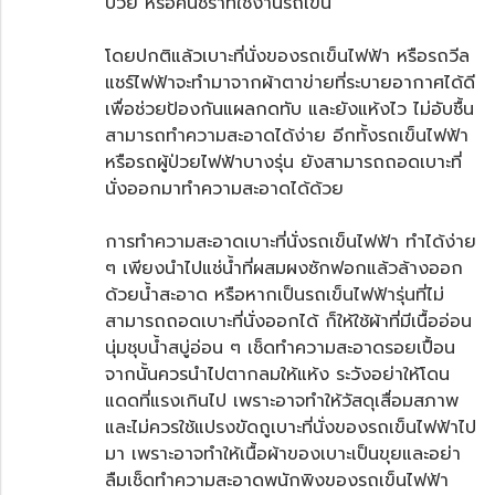
ป่วย หรือคนชราที่ใช้งานรถเข็น
โดยปกติแล้วเบาะที่นั่งของรถเข็นไฟฟ้า หรือ
รถวีล
แชร์ไฟฟ้า
จะทำมาจากผ้าตาข่ายที่ระบายอากาศได้ดี
เพื่อช่วยป้องกันแผลกดทับ และยังแห้งไว ไม่อับชื้น
สามารถทำความสะอาดได้ง่าย อีกทั้งรถเข็นไฟฟ้า
หรือรถผู้ป่วยไฟฟ้าบางรุ่น ยังสามารถถอดเบาะที่
นั่งออกมาทำความสะอาดได้ด้วย
การทำความสะอาดเบาะที่นั่งรถเข็นไฟฟ้า ทำได้ง่าย
ๆ เพียงนำไปแช่น้ำที่ผสมผงซักฟอกแล้วล้างออก
ด้วยน้ำสะอาด หรือหากเป็นรถเข็นไฟฟ้ารุ่นที่ไม่
สามารถถอดเบาะที่นั่งออกได้ ก็ให้ใช้ผ้าที่มีเนื้ออ่อน
นุ่มชุบน้ำสบู่อ่อน ๆ เช็ดทำความสะอาดรอยเปื้อน
จากนั้นควรนำไปตากลมให้แห้ง ระวังอย่าให้โดน
แดดที่แรงเกินไป เพราะอาจทำให้วัสดุเสื่อมสภาพ
และไม่ควรใช้แปรงขัดถูเบาะที่นั่งของรถเข็นไฟฟ้าไป
มา เพราะอาจทำให้เนื้อผ้าของเบาะเป็นขุยและอย่า
ลืมเช็ดทำความสะอาดพนักพิงของรถเข็นไฟฟ้า