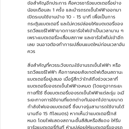
ข้อสำคัญอีกประการ คือควรชาร์จแบตเตอรี่อย่าง
น้อยเดือนละ 1 ครั้ง และนำรถรถเข็นไฟฟ้าออกมา
เปิดระบบใช้งานบ้าง 10 - 15 นาที เพื่อเป็นการ
กระตุ้นแบตเตอรี่ และไม่ควรปล่อยให้แบตเตอรี่ของ
รถวีลแชร์ไฟฟ้าขาดการชาร์จไฟเข้าเป็นเวลานาน ๆ
เพราะแบตเตอรี่จะเสื่อมสภาพ และชาร์จไฟไม่เข้าอีก
เลย จนอาจต้องทำการเปลี่ยนแบตใหม่ก่อนเวลาอัน
ควร
สิ่งสำคัญที่ควรระวังขณะใช้งานรถเข็นไฟฟ้า หรือ
รถวีลแชร์ไฟฟ้า คือการคอยสังเกตไฟเตือนสถานะ
แบตเตอรี่อยู่เสมอ เมื่อรู้สึกว่าใกล้ถึงช่วงเวลาที่
แบตเตอรี่ของรถเข็นไฟฟ้าจะหมด (โดยดูจากระยะ
ทางที่ใช้ ซึ่งแบตเตอรี่ของรถเข็นไฟฟ้าแต่ละรุ่น จะมี
ระยะทางการใช้งานที่แตกต่างกันออกไปตามขนาด
กำลังไฟของแบตเตอรี่ ซึ่งบางรุ่นสามารถใช้งานได้
นานถึง 15 กิโลเมตร) หากเห็นว่าแบตเตอรี่ใกล้
หมด โดยไฟแสดงสถานะขึ้นสีส้มหรือสีแดง ให้รีบ
ชาร์จแบตเตอรี่ทันที ห้ามปล่อยให้แบตเตอรี่ของรถ