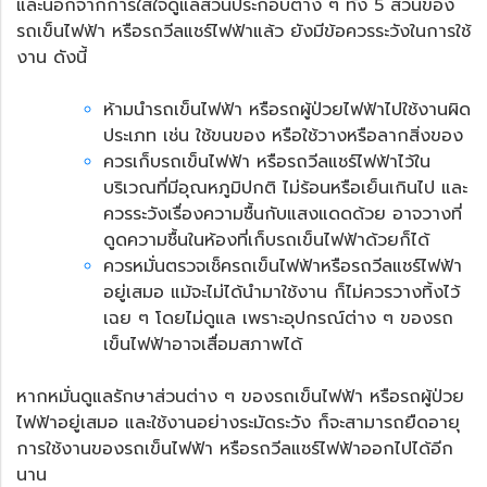
และนอกจากการใส่ใจดูแลส่วนประกอบต่าง ๆ ทั้ง 5 ส่วนของ
รถเข็นไฟฟ้า หรือ
รถวีลแชร์ไฟฟ้า
แล้ว ยังมีข้อควรระวังในการใช้
งาน ดังนี้
ห้ามนำรถเข็นไฟฟ้า หรือ
รถผู้ป่วยไฟฟ้า
ไปใช้งานผิด
ประเภท เช่น ใช้ขนของ หรือใช้วางหรือลากสิ่งของ
ควรเก็บรถเข็นไฟฟ้า หรือรถวีลแชร์ไฟฟ้าไว้ใน
บริเวณที่มีอุณหภูมิปกติ ไม่ร้อนหรือเย็นเกินไป และ
ควรระวังเรื่องความชื้นกับแสงแดดด้วย อาจวางที่
ดูดความชื้นในห้องที่เก็บรถเข็นไฟฟ้าด้วยก็ได้
ควรหมั่นตรวจเช็ครถเข็นไฟฟ้าหรือรถวีลแชร์ไฟฟ้า
อยู่เสมอ แม้จะไม่ได้นำมาใช้งาน ก็ไม่ควรวางทิ้งไว้
เฉย ๆ โดยไม่ดูแล เพราะอุปกรณ์ต่าง ๆ ของรถ
เข็นไฟฟ้าอาจเสื่อมสภาพได้
หากหมั่นดูแลรักษาส่วนต่าง ๆ ขอ
งรถเข็นไฟฟ้า
หรือ
รถผู้ป่วย
ไฟฟ้า
อยู่เสมอ และใช้งานอย่างระมัดระวัง ก็จะสามารถยืดอายุ
การใช้งานของรถเข็นไฟฟ้า หรือ
รถวีลแชร์ไฟฟ้า
ออกไปได้อีก
นาน