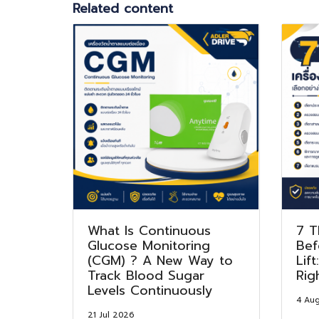
Related content
What Is Continuous
7 T
Glucose Monitoring
Bef
(CGM) ? A New Way to
Lif
Track Blood Sugar
Rig
Levels Continuously
4 Au
21 Jul 2026