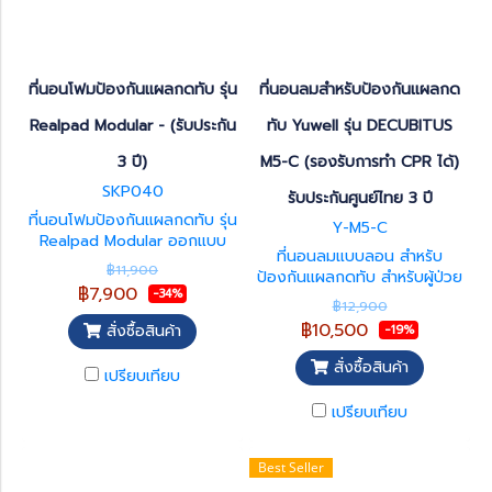
ที่นอนโฟมป้องกันแผลกดทับ รุ่น
ที่นอนลมสำหรับป้องกันแผลกด
Realpad Modular - (รับประกัน
ทับ Yuwell รุ่น DECUBITUS
3 ปี)
M5-C (รองรับการทำ CPR ได้)
SKP040
รับประกันศูนย์ไทย 3 ปี
ที่นอนโฟมป้องกันแผลกดทับ รุ่น
Y-M5-C
Realpad Modular ออกแบบ
ที่นอนลมแบบลอน สำหรับ
เพื่อช่วยลดความเสี่ยงการเกิด
฿11,900
ป้องกันแผลกดทับ สำหรับผู้ป่วย
แผลกดทับในผู้ป่วยติดเตียง
฿7,900
-34%
ติดเตียง Yuwell รุ่น
ด้วยเทคโนโลยี Cube Foam
฿12,900
DECUBITUS M5-C (รองรับการ
Design และระบบ โฟมสองชั้น
฿10,500
สั่งซื้อสินค้า
-19%
ทำ CPR ได้) รับประกันศูนย์ไทย
(Dual-layer Foam) ที่ช่วย
3 ปี ออกแบบเพื่อช่วยกระจาย
กระจายน้ำหนักและลดแรงกดทับ
สั่งซื้อสินค้า
เปรียบเทียบ
แรงกดทับ ลดการกดทับบริเวณ
ได้อย่างมีประสิทธิภาพ เพิ่มความ
ผิวหนัง และช่วยส่งเสริมการไหล
สบายขณะพักฟื้น พร้อมรองรับ
เปรียบเทียบ
เวียนของเลือดให้ดีขึ้น
การใช้งานระยะยาว
Best Seller