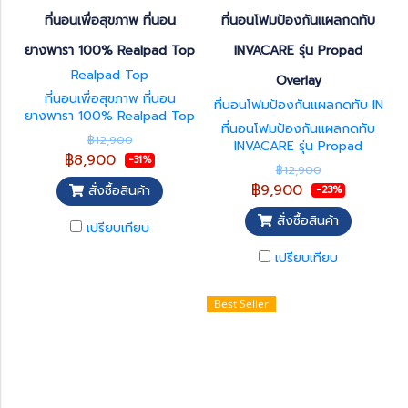
ที่นอนเพื่อสุขภาพ ที่นอน
ที่นอนโฟมป้องกันแผลกดทับ
ยางพารา 100% Realpad Top
INVACARE รุ่น Propad
Realpad Top
Overlay
ที่นอนเพื่อสุขภาพ ที่นอน
ที่นอนโฟมป้องกันแผลกดทับ IN
ยางพารา 100% Realpad Top
VACARE รุ่น Propad Overlay
ที่นอนโฟมป้องกันแผลกดทับ
รับประกัน 5 ปี ที่นอนยางพารา
฿12,900
INVACARE รุ่น Propad
แท้กระจายแรงกดทับได้สูงทำให้
฿8,900
-31%
Overlay สินค้ารับประกัน 5 ปี
ลดการกดทับจากน้ำหนักตัวผู้ใช้
฿12,900
รับประกันผ้าปูกันน้ำ 5 ปี
งานได้ดี โอกาสเกิดการเสียดสี
฿9,900
สั่งซื้อสินค้า
-23%
จากการนอนน้อยลง ยางพารามี
ความยืดหยุ่นสูง ระบายความ
สั่งซื้อสินค้า
เปรียบเทียบ
ร้อนได้ดี ไม่อับชื้น ส่งผลให้ลด
โอกาสที่จะเกิดแผลกดทับได้
เปรียบเทียบ
Best Seller