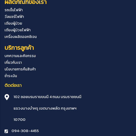
ผลิตภัณฑ์ของเรา
รถเข็นไฟฟ้า
วีลแชร์ไฟฟ้า
เตียงผู้ป่วย
เตียงผู้ป่วยไฟฟ้า
เครื่องผลิตออกซิเจน
บริการลูกค้า
บทความและกิจกรรม
เกี่ยวกับเรา
นโยบายการคืนสินค้า
ชำระเงิน
ติดต่อเรา
102 ซอยบรมราขขนนี 4 ถนน บรมราชชนนี
แขวงบางบำหรุ
เขตบางพลัด
กรุงเทพฯ
10700
094-308-4455