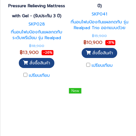
Pressure Relieving Mattress
ปี)
SKP041
with Gel - (รับประกัน 3 ปี)
ที่นอนโฟมป้องกันแผลกดทับ รุ่น
SKP028
Realpad Trio ออกแบบด้วย
ที่นอนโฟมป้องกันแผลกดทับ
โฟม 3 ชั้น (Three-layer
฿15,900
ระดับพรีเมียม รุ่น Realpad
Foam) ที่มีความหนาแน่น แตก
฿10,900
-31%
Aeroprime Gel ออกแบบมา
ต่างกัน เพื่อกระจายน้ำหนัก ลด
฿18,900
พร้อม ชั้นเจลการแพทย์
แรงกดทับ และช่วยส่งเสริมการ
฿13,900
สั่งซื้อสินค้า
-26%
(Medical Gel Layer) และโฟม
ไหลเวียนเลือด ที่ช่วยกระจายน้ำ
หลายความหนาแน่น ช่วยกระจาย
หนักและลดแรงกดทับได้อย่างมี
สั่งซื้อสินค้า
เปรียบเทียบ
น้ำหนัก ลดแรงกดทับ ระบาย
ประสิทธิภาพ เพิ่มความสบาย
อากาศดี ลดความร้อนสะสม
ขณะพักฟื้น พร้อมรองรับการใช้
เปรียบเทียบ
เหมาะสำหรับผู้ป่วยติดเตียง ผู้สูง
งานระยะยาว
อายุ ห้อง ICU ห้องพักฟื้น และ
การดูแลที่บ้าน
New