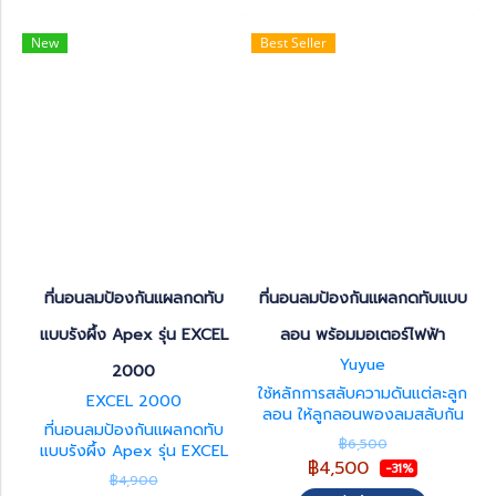
New
Best Seller
ที่นอนลมป้องกันแผลกดทับ
ที่นอนลมป้องกันแผลกดทับแบบ
แบบรังผึ้ง Apex รุ่น EXCEL
ลอน พร้อมมอเตอร์ไฟฟ้า
Yuyue
2000
ใช้หลักการสลับความดันแต่ละลูก
EXCEL 2000
ลอน ให้ลูกลอนพองลมสลับกัน
ที่นอนลมป้องกันแผลกดทับ
อย่างต่อเนื่องทุกๆ 12 นาที เพื่อ
฿6,500
แบบรังผึ้ง Apex รุ่น EXCEL
กระจายแรงกดทับ และเปลี่ยน
฿4,500
-31%
2000 รับประกัน 1 ปี
ตำแหน่งผิวหนังที่สัมผัสกับ
฿4,900