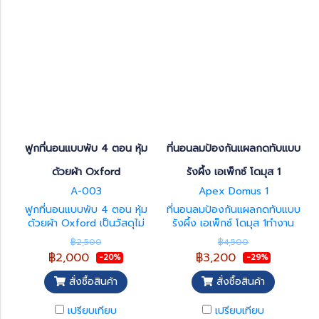
ฟูกที่นอนแบบพับ 4 ตอน หุ้ม
ที่นอนลมป้องกันแผลกดทับแบบ
ด้วยผ้า Oxford
รังผึ้ง เอเพ็กซ์ โดมุส 1
A-003
Apex Domus 1
ฟูกที่นอนแบบพับ 4 ตอน หุ้ม
ที่นอนลมป้องกันแผลกดทับแบบ
ด้วยผ้า Oxford เป็นวัสดุไม่
รังผึ้ง เอเพ็กซ์ โดมุส 1ทำงาน
อมความร้อน ระบายอากาศได้ดี
ด้วยระบบ Dual Cell
฿2,500
฿4,500
นอนแล้วไม่ร้อนอบอ้าว รหัส A-
alternating กระจายแรงกดทับ
฿2,000
฿3,200
-20%
-29%
003
ชนิดพิเศษโดยการ สลับการ
พอง-ยุบของบับเบิ้ลอย่างต่อ
สั่งซื้อสินค้า
สั่งซื้อสินค้า
เนื่อง ช่วยกระจายและลดแรงกด
ทับได้อย่างมีประสิทธิภาพ
เปรียบเทียบ
เปรียบเทียบ