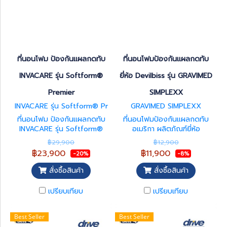
ที่นอนโฟม ป้องกันแผลกดทับ
ที่นอนโฟมป้องกันแผลกดทับ
INVACARE รุ่น Softform®
ยี่ห้อ Devilbiss รุ่น GRAVIMED
Premier
SIMPLEXX
INVACARE รุ่น Softform® Pr
GRAVIMED SIMPLEXX
emier
ที่นอนโฟม ป้องกันแผลกดทับ
ที่นอนโฟมป้องกันแผลกดทับ
INVACARE รุ่น Softform®
อเมริกา ผลิตภัณฑ์ยี่ห้อ
Premier สินค้ารับประกัน 5 ปี
Devilbiss ประเทศ USA (ผลิต
฿29,900
฿12,900
รับประกันผ้าปูกันน้ำ 5 ปี
จากประเทศเยอรมันนี) รับประกัน
฿23,900
฿11,900
-20%
-8%
5 ปี รุ่น GRAVIMED SIMPLEXX
นำเข้าจากเยอรมัน ชั้นโฟม 1 ชั้น
สั่งซื้อสินค้า
สั่งซื้อสินค้า
กระจายแรงกดทับได้ดียิ่งขึ้น ใช้
ในผู้ป่วยที่มีแผลกดทับในระดับ
เปรียบเทียบ
เปรียบเทียบ
ปานกลาง รับน้ำหนักสูงสุด 135
กก.
Best Seller
Best Seller