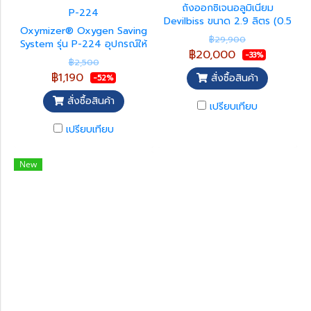
ถังออกซิเจนอลูมิเนียม
P-224
Devilbiss ขนาด 2.9 ลิตร (0.5
Oxymizer® Oxygen Saving
คิว) ผลิตจากอะลูมิเนียมคุณภาพ
฿29,900
System รุ่น P-224 อุปกรณ์ให้
สูง แข็งแรง น้ำหนักเบา
฿20,000
-33%
ออกซิเจนทางจมูกแบบมีถังพัก
ออกแบบสำหรับใช้งานร่วมกับ
฿2,500
ออกซิเจน (Reservoir Nasal
เครื่องผลิตออกซิเจนแบบเติมถัง
฿1,190
สั่งซื้อสินค้า
-52%
Cannula) ช่วยเพิ่มประสิทธิภาพ
Devilbiss iFill โดยเฉพาะ มา
การใช้ออกซิเจนและลดการสูญ
พร้อมระบบเชื่อมต่อแบบ Push-
สั่งซื้อสินค้า
เปรียบเทียบ
เสียออกซิเจนขณะหายใจออก
Click เพื่อความปลอดภัย
โดยสะสมออกซิเจนไว้ใน
รองรับการใช้งานทั้งในโรง
เปรียบเทียบ
Reservoir และปล่อยออกมาใน
พยาบาล คลินิก และการดูแลผู้
ช่วงเริ่มต้นของการหายใจเข้า
ป่วยที่บ้าน (Home Care) เหมาะ
สามารถใช้งานร่วมกับแหล่งจ่าย
New
สำหรับผู้ที่ต้องใช้ออกซิเจนต่อ
ออกซิเจนแบบ Continuous
เนื่องและต้องการความสะดวกใน
Flow เช่น เครื่องผลิตออกซิเจน
การพกพา
ถังออกซิเจน และระบบออกซิเจน
เหลว โดยไม่ต้องใช้ไฟฟ้าหรือ
แบตเตอรี่