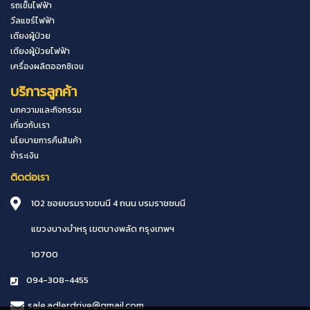
รถเข็นไฟฟ้า
วีลแชร์ไฟฟ้า
เตียงผู้ป่วย
เตียงผู้ป่วยไฟฟ้า
เครื่องผลิตออกซิเจน
บริการลูกค้า
บทความและกิจกรรม
เกี่ยวกับเรา
นโยบายการคืนสินค้า
ชำระเงิน
ติดต่อเรา
102 ซอยบรมราขขนนี 4 ถนน บรมราชชนนี
แขวงบางบำหรุ
เขตบางพลัด
กรุงเทพฯ
10700
094-308-4455
sale.adlerdrive@gmail.com