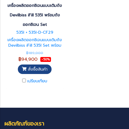
เครื่องผลิตออกซิเจนแบบเติมถัง
Devilbiss iFill 535I พร้อมถัง
ออกซิเจน Set
535I + 535I-D-CF29
เครื่องผลิตออกซิเจนแบบเติมถัง
Devilbiss iFill 535I Set พร้อม
ใช้งาน (เครื่อง + ถังออกซิเจน)
฿189,000
สามารถผลิตและเติมออกซิเจน
฿94,900
-50%
ลงถังได้ด้วยความเข้มข้นสูง
ช่วยเพิ่มความสะดวกสำหรับผู้ที่
สั่งซื้อสินค้า
ต้องใช้ออกซิเจนเป็นประจำ ลด
ความจำเป็นในการนำถัง
เปรียบเทียบ
ออกซิเจนไปเติมภายนอก เหมาะ
สำหรับผู้ป่วยโรคทางเดินหายใจ
โรงพยาบาล คลินิก และการดูแล
ที่บ้าน (Home Care) พร้อมรับ
ประกันสินค้า 3 ปี
ผลิตภัณฑ์ของเรา