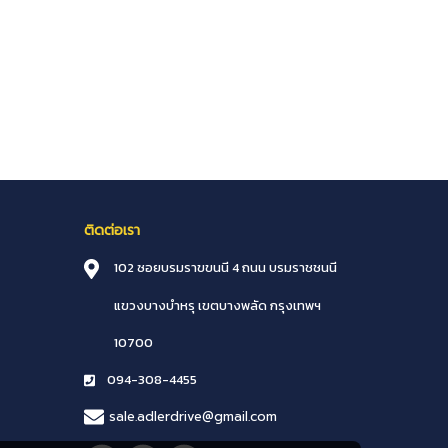
ติดต่อเรา
102 ซอยบรมราขขนนี 4 ถนน บรมราชชนนี
แขวงบางบำหรุ
เขตบางพลัด
กรุงเทพฯ
10700
094-308-4455
sale.adlerdrive@gmail.com