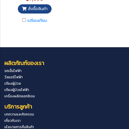
ปรึกษาวิธีการใช้งาน จัดส่งสินค้า
ฟรีขนส่งเอกชน
สั่งซื้อสินค้า
เปรียบเทียบ
ผลิตภัณฑ์ของเรา
รถเข็นไฟฟ้า
วีลแชร์ไฟฟ้า
เตียงผู้ป่วย
เตียงผู้ป่วยไฟฟ้า
เครื่องผลิตออกซิเจน
บริการลูกค้า
บทความและกิจกรรม
เกี่ยวกับเรา
นโยบายการคืนสินค้า