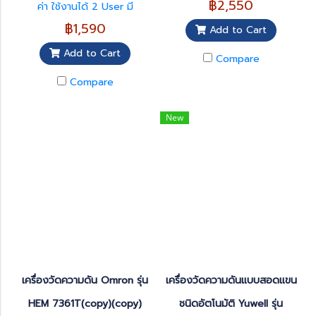
฿2,550
ค่า ใช้งานได้ 2 User มี
และชีพจร รองรับรอบวงแขน
Bluetooth สามารถ เชื่อมต่อ
22–36 ซม. บันทึกผลย้อนหลัง
฿1,590
Add to Cart
ผ่าน Application ได้ผ้าพันแขน
ได้ 50 ครั้ง แม่นยำสูง คลาด
ขนาด 18-36 ซม. มีเสียงพูด
เคลื่อนเพียง ±3 mmHg ใช้งาน
Add to Cart
Compare
ภาษาไทยแจ้งขั้นตอนและผลการ
ได้ทั้งแบตเตอรี่ลิเธียมและอะแด
ตรวจวัดปรับระดับเสียงได้ 5
ปเตอร์ AC พร้อมฟังก์ชันแจ้ง
Compare
ระดับ สามารถเรียกดูค่าความดัน
เตือนการเคลื่อนไหว ผ้าพันแขน
โลหิตเฉลี่ย 3 ครั้งจากการวัด
ผิดตำแหน่ง และการเต้นหัวใจผิด
ครั้งล่าสุดได้
ปกติ มาพร้อมการรับประกันนาน
New
ถึง 5 ปี
เครื่องวัดความดัน Omron รุ่น
เครื่องวัดความดันแบบสอดแขน
HEM 7361T(copy)(copy)
ชนิดอัตโนมัติ Yuwell รุ่น