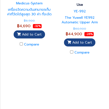
Medicus-System
Use
เครื่องวัดความดันสามารถเก็บ
YE-992
ค่าที่วัดได้สูงสุด 30 ค่า ที่จะจัด
The Yuwell YE992
เก็บค่าความดันโลหิต ชีพจร และ
฿6,900
Automatic Upper Arm
ภาวะหัวใจเต้นผิดจังหวะ มี
฿4,690
-32%
Blood Pressure Monitor is a
BOSO Application ที่เชื่อมต่อ
฿60,900
professional-grade digital
บลูทูธ ผ่านโทรศัพท์สมาร์ทโฟน
฿44,900
Add to Cart
-26%
blood pressure monitor
สามารถช่วยบันทึก ติดตามผล
designed for hospitals,
และจัดการข้อมูลข้อมูลสุภาพ รู้
Add to Cart
Compare
clinics, healthcare centers,
ผลโดยรวมที่ครอบคลุมในรูป
and public health facilities.
แบบกราฟ พร้อมส่งรายงานทาง
Compare
Featuring an automatic
อีเมล
arm-in measurement
system, it delivers fast,
accurate, and convenient
blood pressure and pulse
measurements without the
need to wrap a cuff
manually. The YE992
supports high-volume
patient screening and is
ideal for medical
professionals and