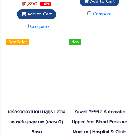
ทันตกรรม, การตรวจร่างกาย,
Add to Cart
฿1,890
-43%
การบริจาคเลือด, ก่อนออกกำลัง
กายหนัก รวมไปถึงการทำ
Compare
Add to Cart
กิจกรรมที่เสี่ยงต่อการทำงาน
ของหัวใจอย่างหนัก เพื่อตรวจ
Compare
สอบแรงดันของหลอดเลือด การ
บีบและคายตัวของหัวใจ รวมไป
ถึงการเต้นของหัวใจว่า อยู่ใน
Best Seller
New
ช่วงปกติหรือไม่
เครื่องวัดความดัน บลูทูธ แสดง
Yuwell YE992 Automatic
กราฟข้อมูลสุขภาพ (เยอรมนี)
Upper Arm Blood Pressure
Boso
Monitor | Hospital & Clinic