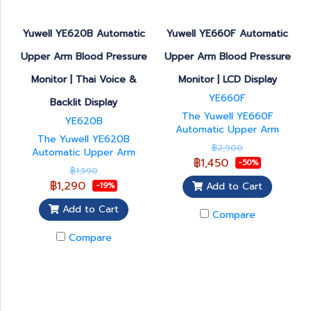
healthcare institutions.
Yuwell YE620B Automatic
Yuwell YE660F Automatic
Upper Arm Blood Pressure
Upper Arm Blood Pressure
Monitor | Thai Voice &
Monitor | LCD Display
YE660F
Backlit Display
The Yuwell YE660F
YE620B
Automatic Upper Arm
The Yuwell YE620B
Blood Pressure Monitor is
฿2,900
Automatic Upper Arm
designed for accurate and
฿1,450
-50%
Blood Pressure Monitor is
convenient blood pressure
฿1,590
designed for accurate and
measurement at home,
฿1,290
Add to Cart
-19%
convenient blood pressure
clinics, and healthcare
monitoring at home or in
facilities. Featuring a large
Add to Cart
Compare
healthcare settings. It
LCD display, one-touch
features a large backlit LCD
operation, automatic
Compare
display for easy reading,
inflation, pulse rate
Thai voice guidance for
measurement, and memory
user-friendly operation,
storage, it provides reliable
one-touch measurement,
monitoring for daily blood
automatic inflation, pulse
pressure management. The
rate detection, and