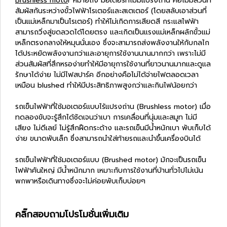
Brushless moto
r หมายถึง มอเตอร์ที่ไม่มีแปรงถ่าน คือไม่มีส่วนที่
สัมผัสกันระหว่างขั้วไฟฟ้าโรเตอร์และสเตเตอร์ (โดยสลับเอาส่วนที่
เป็นแม่เหล็กมาเป็นโรเตอร์) ทำให้ไม่เกิดการเสียดสี กระแสไฟฟ้า
สามารถวิ่งสู่ขดลวดได้โดยตรง และเกิดเป็นแรงแม่เหล็กผลักขั้วแม่
เหล็กตรงกลางให้หมุนนั่นเอง ซึ่งจะสามารถส่งพลังงานให้กับกลไก
ได้ประหยัดพลังงานกว่าและอายุการใช้งานนานมากกว่า เพราะไม่มี
ส่วนสัมผัสที่สึกหรอง่ายทำให้มีอายุการใช้งานที่ยาวนานมากและดูแล
รักษาได้ง่าย ไม่มีไฟสปาร์ค อีกอย่างคือไม่ได้จ่ายไฟตลอดเวลา
เหมือน blushed ทำให้มีประสิทธิภาพสูงกว่าและกินไฟน้อยกว่า
รถเข็นไฟฟ้าที่ใช้มอเตอร์แบบไร้แปรงถ่าน (Brushless motor) เมื่อ
ทดลองขับจะรู้สึกได้ชัดเจนว่าเบา การเคลื่อนที่นุ่มและสมูท ไม่มี
เสียง ไม่ดีเลย์ ไม่รู้สึกฝืดกระด้าง และรถเข็นมีน้ำหนักเบา พับเก็บได้
ง่าย ขนาดพับเล็ก ซึ่งสามารถนำใส่ท้ายรถและนำขึ้นเครื่องบินได้
รถเข็นไฟฟ้าที่ใช้มอเตอร์แบบ (Brushed motor) มักจะเป็นรถเข็น
ไฟฟ้าคันใหญ่ มีน้ำหนักมาก เหมาะกับการใช้งานที่บ้านทั่วไปไม่เน้น
พกพาหรือเดินทางซึ่งจะไม่ค่อยพับเก็บบ่อยๆ
คลิ๊กสอบถามโปรโมชั่นเพิ่มเติม