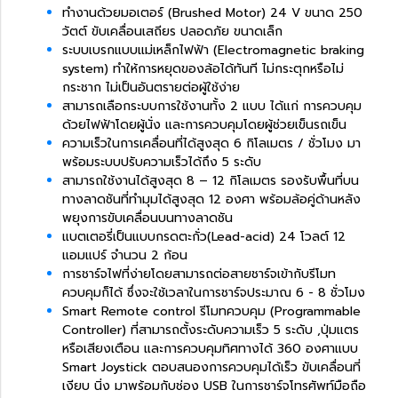
ทำงานด้วยมอเตอร์ (Brushed Motor) 24 V ขนาด 250
วัตต์ ขับเคลื่อนเสถียร ปลอดภัย ขนาดเล็ก
ระบบเบรกแบบแม่เหล็กไฟฟ้า (Electromagnetic braking
system) ทำให้การหยุดของล้อได้ทันที ไม่กระตุกหรือไม่
กระชาก ไม่เป็นอันตรายต่อผู้ใช้ง่าย
สามารถเลือกระบบการใช้งานทั้ง 2 แบบ ได้แก่ การควบคุม
ด้วยไฟฟ้าโดยผู้นั่ง และการควบคุมโดยผู้ช่วยเข็นรถเข็น
ความเร็วในการเคลื่อนที่ได้สูงสุด 6 กิโลเมตร / ชั่วโมง มา
พร้อมระบบปรับความเร็วได้ถึง 5 ระดับ
สามารถใช้งานได้สูงสุด 8 – 12 กิโลเมตร รองรับพื้นที่บน
ทางลาดชันที่ทำมุมได้สูงสุด 12 องศา พร้อมล้อคู่ด้านหลัง
พยุงการขับเคลื่อนบนทางลาดชัน
แบตเตอรี่เป็นแบบกรดตะกั่ว(Lead-acid) 24 โวลต์ 12
แอมแปร์ จำนวน 2 ก้อน
การชาร์จไฟที่ง่ายโดยสามารถต่อสายชาร์จเข้ากับรีโมท
ควบคุมก็ได้ ซึ่งจะใช้เวลาในการชาร์จประมาณ 6 - 8 ชั่วโมง
Smart Remote control รีโมทควบคุม (Programmable
Controller) ที่สามารถตั้งระดับความเร็ว 5 ระดับ ,ปุ่มแตร
หรือเสียงเตือน และการควบคุมทิศทางได้ 360 องศาแบบ
Smart Joystick ตอบสนองการควบคุมได้เร็ว ขับเคลื่อนที่
เงียบ นิ่ง มาพร้อมกับช่อง USB ในการชาร์จโทรศัพท์มือถือ