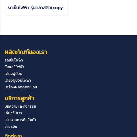
รถเข็นไฟฟ้า รุ่นคลาสสิค(copy)(copy)(copy)(copy)(copy)(copy)
ผลิตภัณฑ์ของเรา
รถเข็นไฟฟ้า
วีลแชร์ไฟฟ้า
เตียงผู้ป่วย
เตียงผู้ป่วยไฟฟ้า
เครื่องผลิตออกซิเจน
บริการลูกค้า
บทความและกิจกรรม
เกี่ยวกับเรา
นโยบายการคืนสินค้า
ชำระเงิน
ติดต่อเรา