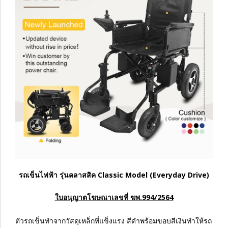
รถเข็นไฟฟ้า รุ่นคลาสสิค Classic Model (Everyday Drive)
ใบอนุญาตโฆษณาเลขที่ ฆพ.994/2564
ตัวรถเข็นทำจากวัสดุเหล็กที่แข็งแรง สีดำพร้อมขอบสีเงินทำให้รถ