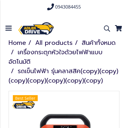
0943084455
Home
All products
สินค้าทั้งหมด
เครื่องกระตุกหัวใจด้วยไฟฟ้าแบบ
อัตโนมัติ
รถเข็นไฟฟ้า รุ่นคลาสสิค(copy)(copy)
(copy)(copy)(copy)(copy)(copy)
Best Seller