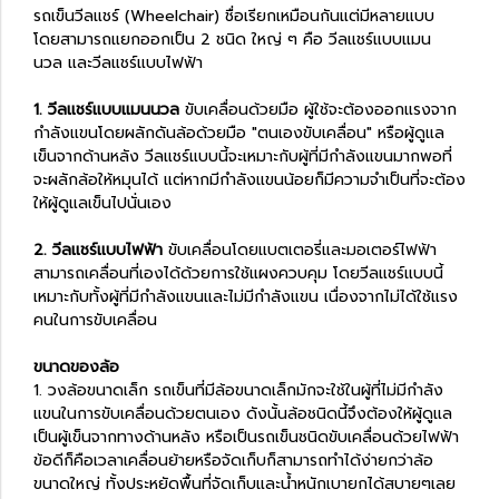
รถเข็นวีลแชร์ (Wheelchair) ชื่อเรียกเหมือนกันแต่มีหลายแบบ
โดยสามารถแยกออกเป็น 2 ชนิด ใหญ่ ๆ คือ วีลแชร์แบบแมน
นวล และวีลแชร์แบบไฟฟ้า
1. วีลแชร์แบบแมนนวล
ขับเคลื่อนด้วยมือ ผู้ใช้จะต้องออกแรงจาก
กำลังแขนโดยผลักดันล้อด้วยมือ "ตนเองขับเคลื่อน" หรือผู้ดูแล
เข็นจากด้านหลัง วีลแชร์แบบนี้จะเหมาะกับผู้ที่มีกำลังแขนมากพอที่
จะผลักล้อให้หมุนได้ แต่หากมีกำลังแขนน้อยก็มีความจำเป็นที่จะต้อง
ให้ผู้ดูแลเข็นไปนั่นเอง
2. วีลแชร์แบบไฟฟ้า
ขับเคลื่อนโดยแบตเตอรี่และมอเตอร์ไฟฟ้า
สามารถเคลื่อนที่เองได้ด้วยการใช้แผงควบคุม โดยวีลแชร์แบบนี้
เหมาะกับทั้งผู้ที่มีกำลังแขนและไม่มีกำลังแขน เนื่องจากไม่ได้ใช้แรง
คนในการขับเคลื่อน
ขนาดของล้อ
1. วงล้อขนาดเล็ก รถเข็นที่มีล้อขนาดเล็กมักจะใช้ในผู้ที่ไม่มีกำลัง
แขนในการขับเคลื่อนด้วยตนเอง ดังนั้นล้อชนิดนี้จึงต้องให้ผู้ดูแล
เป็นผู้เข็นจากทางด้านหลัง หรือเป็นรถเข็นชนิดขับเคลื่อนด้วยไฟฟ้า
ข้อดีก็คือเวลาเคลื่อนย้ายหรือจัดเก็บก็สามารถทำได้ง่ายกว่าล้อ
ขนาดใหญ่ ทั้งประหยัดพื้นที่จัดเก็บและน้ำหนักเบายกได้สบายๆเลย