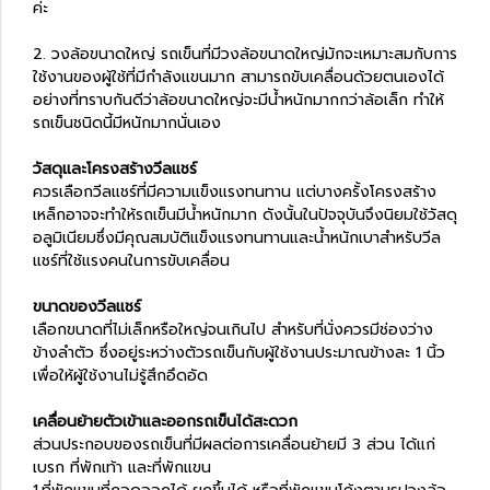
ค่ะ
2. วงล้อขนาดใหญ่ รถเข็นที่มีวงล้อขนาดใหญ่มักจะเหมาะสมกับการ
ใช้งานของผู้ใช้ที่มีกำลังแขนมาก สามารถขับเคลื่อนด้วยตนเองได้
อย่างที่ทราบกันดีว่าล้อขนาดใหญ่จะมีน้ำหนักมากกว่าล้อเล็ก ทำให้
รถเข็นชนิดนี้มีหนักมากนั่นเอง
วัสดุและโครงสร้างวีลแชร์
ควรเลือกวีลแชร์ที่มีความแข็งแรงทนทาน แต่บางครั้งโครงสร้าง
เหล็กอาจจะทำให้รถเข็นมีน้ำหนักมาก ดังนั้นในปัจจุบันจึงนิยมใช้วัสดุ
อลูมิเนียมซึ่งมีคุณสมบัติแข็งแรงทนทานและน้ำหนักเบาสำหรับวีล
แชร์ที่ใช้แรงคนในการขับเคลื่อน
ขนาดของวีลแชร์
เลือกขนาดที่ไม่เล็กหรือใหญ่จนเกินไป สำหรับที่นั่งควรมีช่องว่าง
ข้างลำตัว ซึ่งอยู่ระหว่างตัวรถเข็นกับผู้ใช้งานประมาณข้างละ 1 นิ้ว
เพื่อให้ผู้ใช้งานไม่รู้สึกอึดอัด
เคลื่อนย้ายตัวเข้าและออกรถเข็นได้สะดวก
ส่วนประกอบของรถเข็นที่มีผลต่อการเคลื่อนย้ายมี 3 ส่วน ได้แก่
เบรก ที่พักเท้า และที่พักแขน