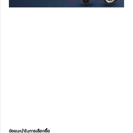
ข้อแนะนำในการเลือกซื้อ