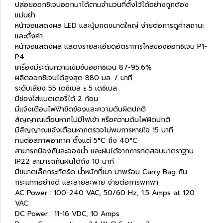
ปล่อยออกซิเจนออกมาได้ตามจำนวนที่ตั้งไว้ได้อย่างถูกต้อง
แม่นยำ
หน้าจอแสดงผล LED และปุ่มกดขนาดใหญ่ ง่ายต่อการดูค่าสถานะ
และตั้งค่า
หน้าจอแสดงผล แสดงรายละเอียดอัตราการไหลของออกซิเจน P1-
P4
เครื่องมีระดับความเข้มข้นออกซิเจน 87-95.6%
ผลิตออกซิเจนได้สูงสุด 880 มล. / นาที
ระดับเสียง 55 เดซิเบล ± 5 เดซิเบล
มีช่องใ่ส่แบตเตอรี่ได้ 2 ก้อน
มีแจ้งเตือนไฟฟ้าขัดข้องและความดันผิดปกติ
สัญญาณเตือนหากไม่มีไฟเข้า หรือความดันไฟผิดปกติ
มีสัญญาณแจ้งเตือนหากตรวจไม่พบการหายใจ 15 นาที
ทนต่อสภาพอากาศ ตั้งแต่ 5°C ถึง 40°C
สามารถป้องกันละอองน้ำ และฝนได้จากการทดสอบมาตราฐาน
IP22 สามารถกันฝนได้ถึง 10 นาที
มีขนาดเล็กกระทัดรัด น้ำหนักที่เบา มาพร้อม Carry Bag กัน
กระแทกอย่างดี และสายสะพาย ง่ายต่อการพกพา
AC Power : 100-240 VAC, 50/60 Hz, 1.5 Amps at 120
VAC
DC Power : 11-16 VDC, 10 Amps