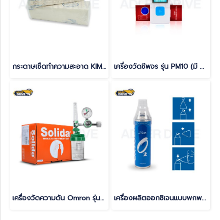
กระดาษเช็ดทำความสะอาด KIMBERLY-CLARK (แพ็ค 100 แผ่น) สีน้ำตาล
เครื่องวัดชีพจร รุ่น PM10 (มี Bluetooth)
เครื่องวัดความดัน Omron รุ่น HEM 7361T(copy)(copy)(copy)(copy)(copy)(copy)(copy)(copy)(copy)(copy)
เครื่องผลิตออกซิเจนแบบพกพา Invacare รุ่น Platinum mobile รับประกัน 2 ปี(copy)(copy)(copy)(copy)(copy)