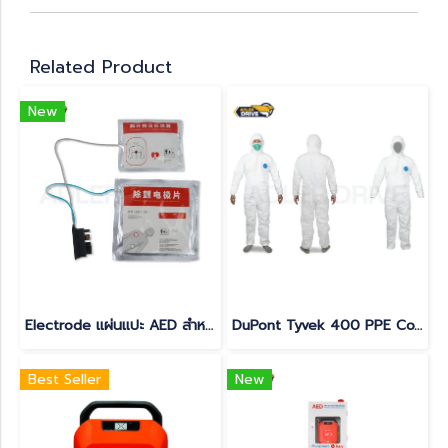
Related Product
New
Electrode แผ่นแปะ AED สำหรับ Yuwell รุ่น HeartSave Y8 และ YA8 มี Feedback sensor
DuPont Tyvek 400 PPE Coverall | Protective Suit for Chemicals & Dust
Best Seller
New