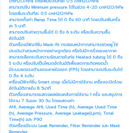
cmH2O/hPa โดยเพิ่มระดับทีละ 0.5 cmH2O/hPa
สามารถปรับ Minimum pressure ได้ในช่วง 4~20 cmH2O/hPa
โดยเพิ่มระดับทีละ 0.5 cmH2O/hPa
สามารถตั้งค่า Ramp Time ได้ 0 ถึง 60 นาที โดยปรับเพิ่มครั้ง
ละ 5 นาที
สามารถปรับค่าความชื้นได้ 0 ถึง 6 ระดับ หรือปรับความชื้น
อัตโนมัติ
ตัวเครื่องมีฟังก์ชั่น Mask-fit ทดสอบหน้ากากสามารถช่วยผู ้ใช้
ประเมินว่าสวมหน้ากากอย่างถูกต้อง หรือไม่มีการรั่วของอากาศ
สามารถเลือกระดับความร้อนภายในท่อ Heated tubing ได้ 0 ถึง
5 ระดับ หรือปรับเป็นโหมดอัตโนมัติเพื่อลดการเกิดหยดน้ำ
มีระบบลดแรงต้านขณะหายใจออก (FPS) โดยสามารถปรับระดับได้
0 ถึง 4 ระดับ
เครื่องมีฟังก์ชั่น Smart stop เมื่อไม่มีการใช้งาน เครื่องจะปิดโดย
อัตโนมัติภายใน 8 วินาที
ตัวเครื่องสามารถแสดงผลย้อนหลังการใช้งาน 1 ครั้ง และสรุปการ
ใช้งาน 7 วันและ 30 วัน โดยแสดงค่า
AHI, Average AHI, Used Time (h), Average Used Time
(h), Average Pressure, Average Leakage(Lpm), Total
Time(h) และ P90
ตัวเครื่องมีระบบ Leak Reminder, Filter Reminder และ Mask
Reminder