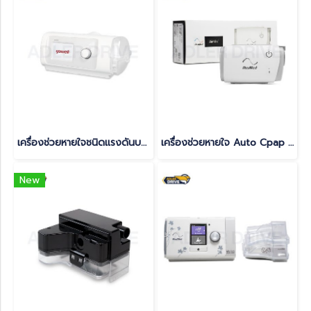
เครื่องช่วยหายใจชนิดแรงดันบวกต่อเนื่อง แบบปรับแรงดันอัตโนมัติ (Auto CPAP) Yuwell รุ่น YH-480 Option Heated Tube ท่อคงความร้อน รับประกันศูนย์ไทย 3 ปี(copy)
เครื่องช่วยหายใจ Auto Cpap แบบพกพา ยี่ห้อ ResMed รุ่น AirMini ลดการนอนกรน หยุดหายใจขณะหลับ รับประกันศูนย์ไทย 3 ปี
New