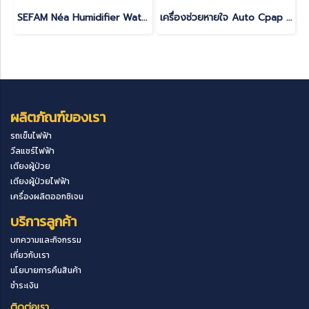
SEFAM Néa Humidifier Water Chamber for Heated Humidifier
เครื่องช่วยหายใจ Auto Cpap แบบพกพา ยี่ห้อ ResMed รุ่น AirMini ลดการนอนกรน หยุดหายใจขณะหลับ รับประกันศูนย์ไทย 3 ปี(copy)
ผลิตภัณฑ์ของเรา
รถเข็นไฟฟ้า
วีลแชร์ไฟฟ้า
เตียงผู้ป่วย
เตียงผู้ป่วยไฟฟ้า
เครื่องผลิตออกซิเจน
บริการลูกค้า
บทความและกิจกรรม
เกี่ยวกับเรา
นโยบายการคืนสินค้า
ชำระเงิน
ติดต่อเรา