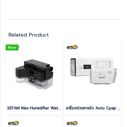
Related Product
New
SEFAM Néa Humidifier Water Chamber for Heated Humidifier
เครื่องช่วยหายใจ Auto Cpap แบบพกพา ยี่ห้อ ResMed รุ่น AirMini ลดการนอนกรน หยุดหายใจขณะหลับ รับประกันศูนย์ไทย 3 ปี