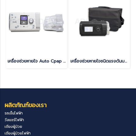
เครื่องช่วยหายใจ Auto Cpap แบบพกพา ยี่ห้อ ResMed รุ่น AirMini ลดการนอนกรน หยุดหายใจขณะหลับ รับประกันศูนย์ไทย 3 ปี(copy)
เครื่องช่วยหายใจชนิดแรงดันบวกต่อเนื่อง แบบปรับแรงดันอัตโนมัติ (Auto CPAP) Yuwell รุ่น YH-480 Option Heated Tube ท่อคงความร้อน รับประกันศูนย์ไทย 3 ปี
ผลิตภัณฑ์ของเรา
รถเข็นไฟฟ้า
วีลแชร์ไฟฟ้า
เตียงผู้ป่วย
เตียงผู้ป่วยไฟฟ้า