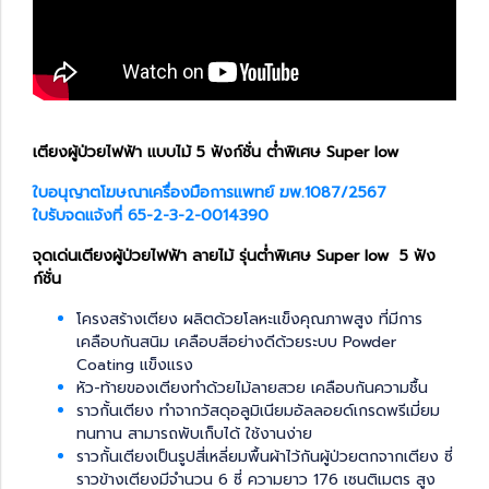
เตียงผู้ป่วยไฟฟ้า แบบไม้ 5 ฟังก์ชั่น ต่ำพิเศษ Super low
ใบอนุญาตโฆษณาเครื่องมือการแพทย์ ฆพ.1087/2567
ใบรับจดแจ้งที่ 65-2-3-2-0014390
จุดเด่นเตียงผู้ป่วยไฟฟ้า ลายไม้ รุ่นต่ำพิเศษ Super low 5 ฟัง
ก์ชั่น
โครงสร้างเตียง ผลิตด้วยโลหะแข็งคุณภาพสูง ที่มีการ
เคลือบกันสนิม เคลือบสีอย่างดีด้วยระบบ Powder
Coating แข็งแรง
หัว-ท้ายของเตียงทำด้วยไม้ลายสวย เคลือบกันความชื้น
ราวกั้นเตียง ทำจากวัสดุอลูมิเนียมอัลลอยด์เกรดพรีเมี่ยม
ทนทาน สามารถพับเก็บได้ ใช้งานง่าย
ราวกั้นเตียงเป็นรูปสี่เหลี่ยมพื้นผ้าไว้กันผู้ป่วยตกจากเตียง ซี่
ราวข้างเตียงมีจำนวน 6 ซี่ ความยาว 176 เซนติเมตร สูง