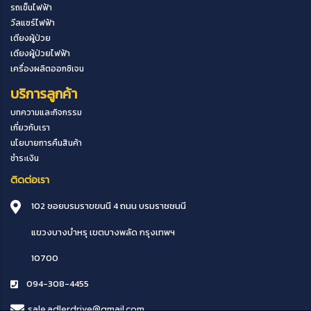
รถเข็นไฟฟ้า
วีลแชร์ไฟฟ้า
เตียงผู้ป่วย
เตียงผู้ป่วยไฟฟ้า
เครื่องผลิตออกซิเจน
บริการลูกค้า
บทความและกิจกรรม
เกี่ยวกับเรา
นโยบายการคืนสินค้า
ชำระเงิน
ติดต่อเรา
102 ซอยบรมราขขนนี 4 ถนน บรมราชชนนี
แขวงบางบำหรุ
เขตบางพลัด
กรุงเทพฯ
10700
094-308-4455
sale.adlerdrive@gmail.com