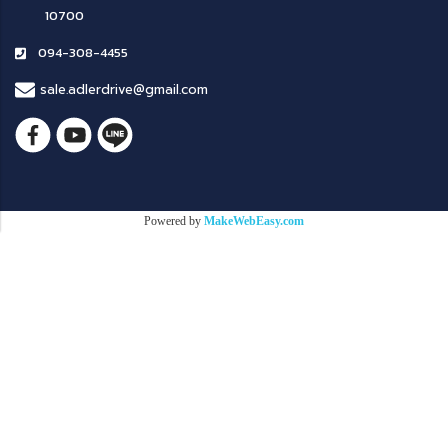
10700
094-308-4455
sale.adlerdrive@gmail.com
Powered by
MakeWebEasy.com