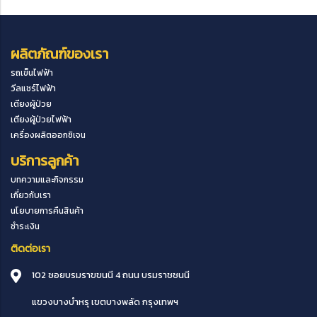
ผลิตภัณฑ์ของเรา
รถเข็นไฟฟ้า
วีลแชร์ไฟฟ้า
เตียงผู้ป่วย
เตียงผู้ป่วยไฟฟ้า
เครื่องผลิตออกซิเจน
บริการลูกค้า
บทความและกิจกรรม
เกี่ยวกับเรา
นโยบายการคืนสินค้า
ชำระเงิน
ติดต่อเรา
102 ซอยบรมราขขนนี 4 ถนน บรมราชชนนี
แขวงบางบำหรุ
เขตบางพลัด
กรุงเทพฯ