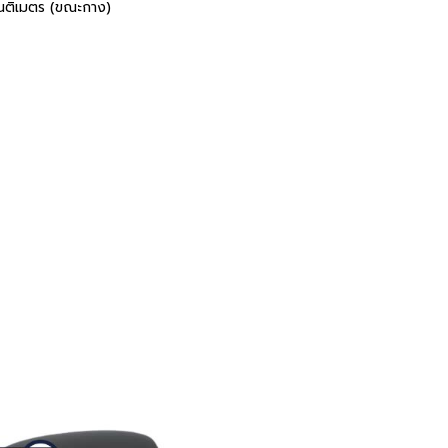
ซนติเมตร (ขณะกาง)