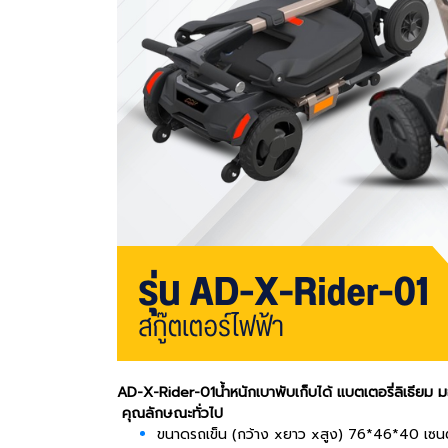
AD-X-Rider-01น้ำหนักเบาพับเก็บได้ แบตเตอรี่ลิเธียม มอ
คุณลักษณะทั่วไป
ขนาดรถเข็น (กว้าง xยาว xสูง) 76*46*40 เซน