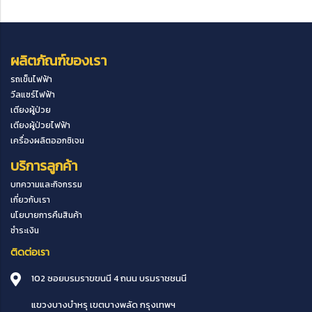
ผลิตภัณฑ์ของเรา
รถเข็นไฟฟ้า
วีลแชร์ไฟฟ้า
เตียงผู้ป่วย
เตียงผู้ป่วยไฟฟ้า
เครื่องผลิตออกซิเจน
บริการลูกค้า
บทความและกิจกรรม
เกี่ยวกับเรา
นโยบายการคืนสินค้า
ชำระเงิน
ติดต่อเรา
102 ซอยบรมราขขนนี 4 ถนน บรมราชชนนี
แขวงบางบำหรุ
เขตบางพลัด
กรุงเทพฯ