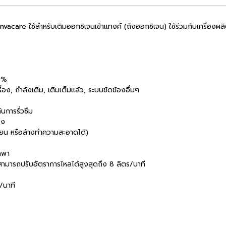
Invacare ใช้สำหรับเติมออกซิเจนเข้าแทงค์ (ถังออกซิเจน) ใช้ร่วมกับเครื่อง
90%
, กำลังเติม, เติมเต็มแล้ว, ระบบขัดข้องอื่นๆ
การรั่วซึม
อง
น หรือล้างทำความสะอาดได้)
กพา
รถปรับอัตราการไหลได้สูงสุดถึง 8 ลิตร/นาที
/นาที