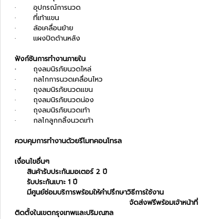
· อุปกรณ์การนวด
· ที่เท้าแขน
· ล้อเคลื่อนย้าย
· แผงปิดด้านหลัง
ฟังก์ชันการทำงานภายใน
·
ถุงลมนิรภัยนวดไหล่
· กลไกการนวดเคลื่อนไหว
· ถุงลมนิรภัยนวดแขน
· ถุงลมนิรภัยนวดน่อง
· ถุงลมนิรภัยนวดเท้า
· กลไกลูกกลิ้งนวดเท้า
ควบคุมการทำงานด้วยรีโมทคอนโทรล
เงื่อนไขอื่นๆ
สินค้ารับประกันมอเตอร์ 2 ปี
รับประกันเบาะ 1 ปี
มีศูนย์ซ่อมบริการพร้อมให้คำปรึกษาวิธีการใช้งาน
จัดส่งฟรีพร้อมเจ้าหน้าที่
ติดตั้งในเขตกรุงเทพและปริมณฑล