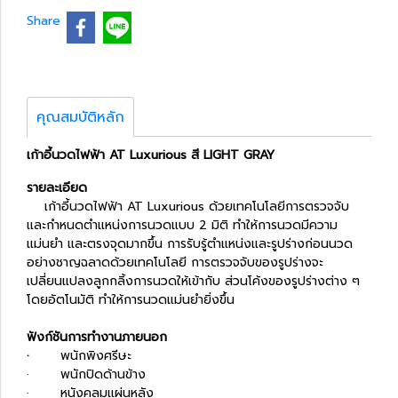
Share
คุณสมบัติหลัก
เก้าอี้นวดไฟฟ้า AT Luxurious สี LIGHT GRAY
รายละเอียด
เก้าอี้นวดไฟฟ้า AT Luxurious ด้วยเทคโนโลยีการตรวจจับ
และกำหนดตำแหน่งการนวดแบบ 2 มิติ ทำให้การนวดมีความ
แม่นยำ และตรงจุดมากขึ้น
การรับรู้ตำแหน่งและรูปร่างก่อนนวด
อย่างชาญฉลาดด้วยเทคโนโลยี การตรวจจับของรูปร่างจะ
เปลี่ยนแปลงลูกกลิ้งการนวดให้เข้ากับ ส่วนโค้งของรูปร่างต่าง ๆ
โดยอัตโนมัติ ทำให้การนวดแม่นยำยิ่งขึ้น
ฟังก์ชันการทำงานภายนอก
·
พนักพิงศรีษะ
· พนักปิดด้านข้าง
· หนังคลุมแผ่นหลัง