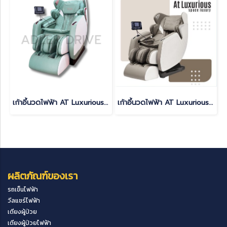
เก้าอี้นวดไฟฟ้า AT Luxurious สี GREEN
เก้าอี้นวดไฟฟ้า AT Luxurious สี GRAY
ผลิตภัณฑ์ของเรา
รถเข็นไฟฟ้า
วีลแชร์ไฟฟ้า
เตียงผู้ป่วย
เตียงผู้ป่วยไฟฟ้า