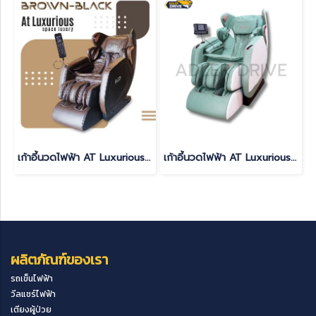
เก้าอี้นวดไฟฟ้า AT Luxurious สี BROWN BLACK
เก้าอี้นวดไฟฟ้า AT Luxurious สี GREEN
ผลิตภัณฑ์ของเรา
รถเข็นไฟฟ้า
วีลแชร์ไฟฟ้า
เตียงผู้ป่วย