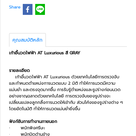
Share
คุณสมบัติหลัก
เก้าอี้นวดไฟฟ้า AT Luxurious สี GRAY
รายละเอียด
เก้าอี้นวดไฟฟ้า AT Luxurious ด้วยเทคโนโลยีการตรวจจับ
และกำหนดตำแหน่งการนวดแบบ 2 มิติ ทำให้การนวดมีความ
แม่นยำ และตรงจุดมากขึ้น
การรับรู้ตำแหน่งและรูปร่างก่อนนวด
อย่างชาญฉลาดด้วยเทคโนโลยี การตรวจจับของรูปร่างจะ
เปลี่ยนแปลงลูกกลิ้งการนวดให้เข้ากับ ส่วนโค้งของรูปร่างต่าง ๆ
โดยอัตโนมัติ ทำให้การนวดแม่นยำยิ่งขึ้น
ฟังก์ชันการทำงานภายนอก
·
พนักพิงศรีษะ
· พนักปิดด้านข้าง