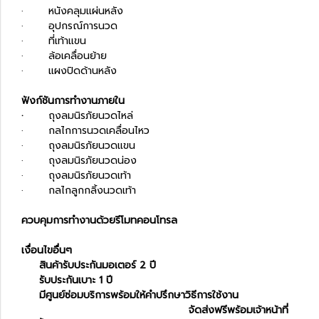
· หนังคลุมแผ่นหลัง
· อุปกรณ์การนวด
· ที่เท้าแขน
· ล้อเคลื่อนย้าย
· แผงปิดด้านหลัง
ฟังก์ชันการทำงานภายใน
·
ถุงลมนิรภัยนวดไหล่
· กลไกการนวดเคลื่อนไหว
· ถุงลมนิรภัยนวดแขน
· ถุงลมนิรภัยนวดน่อง
· ถุงลมนิรภัยนวดเท้า
· กลไกลูกกลิ้งนวดเท้า
ควบคุมการทำงานด้วยรีโมทคอนโทรล
เงื่อนไขอื่นๆ
สินค้ารับประกันมอเตอร์ 2 ปี
รับประกันเบาะ 1 ปี
มีศูนย์ซ่อมบริการพร้อมให้คำปรึกษาวิธีการใช้งาน
จัดส่งฟรีพร้อมเจ้าหน้าที่