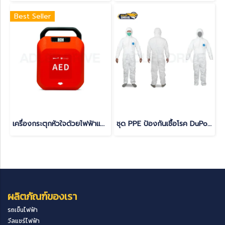
Best Seller
เครื่องกระตุกหัวใจด้วยไฟฟ้าแบบอัตโนมัติ (AED) Yuwell รุ่น HeartSave Y0
ชุด PPE ป้องกันเชื้อโรค DuPont Tyvek 400 ชุดป้องกันสารเคมีและฝุ่นละออง
ผลิตภัณฑ์ของเรา
รถเข็นไฟฟ้า
วีลแชร์ไฟฟ้า