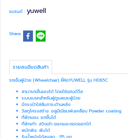
yuwell
แบรนด์ :
Share
รายละเอียดสินค้า
รถเข็นผู้ป่วย (Wheelchair) ยี่ห้อYUWELL รุ่น H065C
สามารถเข็นเองได้ โดยใช้แฮนด์วีล
ระบบเบรคสำหรับผู้ดูแลและผู้ป่วย
มีกระเป้าใส่สัมภาระด้านหลัง
วัสดุโครงสร้าง: อลูมีเนียมพ่นเคลือบ Powder coating
ที่พักแขน: ยกขึ้นได้
ที่พักเท้า: สวิงเข้า-ออกและถอดออกได้
พนักพิง: พับได้
รับน้ำหนักได้สูงสุด : 115 กก.