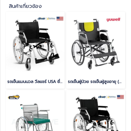
สินค้าเกี่ยวข้อง
รถเข็นแมนนวล วีลแชร์ USA ยี่ห้อ Devilbiss รุ่น Ecotec 2G เบาะนั่ง 50 ซม.
รถเข็นผู้ป่วย รถเข็นผู้สูงอายุ (Wheelchairs) ยี่ห้อYUWELL รุ่น H053C