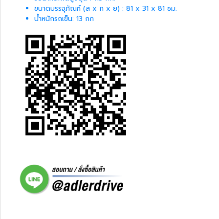
ขนาดบรรจุภัณฑ์ (ส x ก x ย) : 81 x 31 x 81 ซม.
น้ำหนักรถเข็น: 13 กก