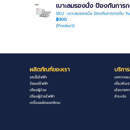
เบาะลมรองนั่ง ป้องกันการ
SKU : เบาะลมรองนั่ง ป้องกันการกดทับ Yu
฿300
(Product)
ผลิตภัณฑ์ของเรา
บริการ
รถเข็นไฟฟ้า
บทความแล
วีลแชร์ไฟฟ้า
เกี่ยวกับเร
เตียงผู้ป่วย
นโยบายการ
เตียงผู้ป่วยไฟฟ้า
ชำระเงิน
เครื่องผลิตออกซิเจน