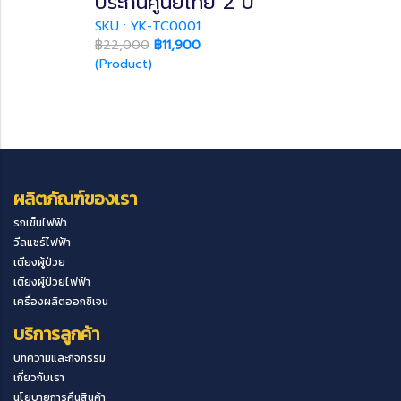
ประกันศูนย์ไทย 2 ปี
SKU : YK-TC0001
฿22,000
฿11,900
(Product)
ผลิตภัณฑ์ของเรา
รถเข็นไฟฟ้า
วีลแชร์ไฟฟ้า
เตียงผู้ป่วย
เตียงผู้ป่วยไฟฟ้า
เครื่องผลิตออกซิเจน
บริการลูกค้า
บทความและกิจกรรม
เกี่ยวกับเรา
นโยบายการคืนสินค้า