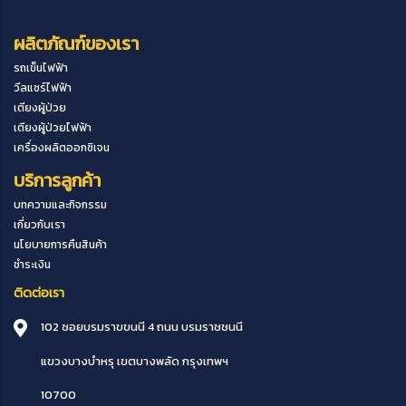
ผลิตภัณฑ์ของเรา
รถเข็นไฟฟ้า
วีลแชร์ไฟฟ้า
เตียงผู้ป่วย
เตียงผู้ป่วยไฟฟ้า
เครื่องผลิตออกซิเจน
บริการลูกค้า
บทความและกิจกรรม
เกี่ยวกับเรา
นโยบายการคืนสินค้า
ชำระเงิน
ติดต่อเรา
102 ซอยบรมราขขนนี 4 ถนน บรมราชชนนี
แขวงบางบำหรุ
เขตบางพลัด
กรุงเทพฯ
10700