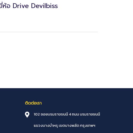
ี่ห้อ Drive Devilbiss
ติดต่อเรา
102 ซอยบรมราขขนนี 4 ถนน บรมราชชนนี
แขวงบางบำหรุ
เขตบางพลัด
กรุงเทพฯ