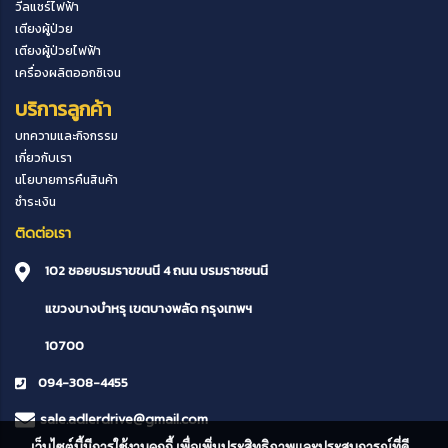
วีลแชร์ไฟฟ้า
เตียงผู้ป่วย
เตียงผู้ป่วยไฟฟ้า
เครื่องผลิตออกซิเจน
บริการลูกค้า
บทความและกิจกรรม
เกี่ยวกับเรา
นโยบายการคืนสินค้า
ชำระเงิน
ติดต่อเรา
102 ซอยบรมราขขนนี 4 ถนน บรมราชชนนี
แขวงบางบำหรุ
เขตบางพลัด
กรุงเทพฯ
10700
094-308-4455
sale.adlerdrive@gmail.com
เว็บไซต์นี้มีการใช้งานคุกกี้ เพื่อเพิ่มประสิทธิภาพและประสบการณ์ที่ดี