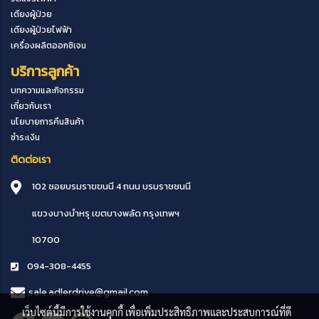
เตียงผู้ป่วย
เตียงผู้ป่วยไฟฟ้า
เครื่องผลิตออกซิเจน
บริการลูกค้า
บทความและกิจกรรม
เกี่ยวกับเรา
นโยบายการคืนสินค้า
ชำระเงิน
ติดต่อเรา
102 ซอยบรมราขขนนี 4 ถนน บรมราชชนนี
แขวงบางบำหรุ
เขตบางพลัด
กรุงเทพฯ
10700
094-308-4455
sale.adlerdrive@gmail.com
เว็บไซต์นี้มีการใช้งานคุกกี้ เพื่อเพิ่มประสิทธิภาพและประสบการณ์ที่ดี