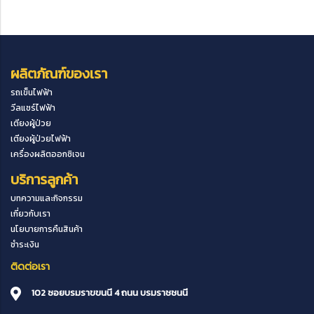
ผลิตภัณฑ์ของเรา
รถเข็นไฟฟ้า
วีลแชร์ไฟฟ้า
เตียงผู้ป่วย
เตียงผู้ป่วยไฟฟ้า
เครื่องผลิตออกซิเจน
บริการลูกค้า
บทความและกิจกรรม
เกี่ยวกับเรา
นโยบายการคืนสินค้า
ชำระเงิน
ติดต่อเรา
102 ซอยบรมราขขนนี 4 ถนน บรมราชชนนี