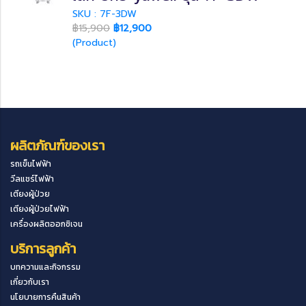
SKU : 7F-3DW
฿15,900
฿12,900
(Product)
ผลิตภัณฑ์ของเรา
รถเข็นไฟฟ้า
วีลแชร์ไฟฟ้า
เตียงผู้ป่วย
เตียงผู้ป่วยไฟฟ้า
เครื่องผลิตออกซิเจน
บริการลูกค้า
บทความและกิจกรรม
เกี่ยวกับเรา
นโยบายการคืนสินค้า