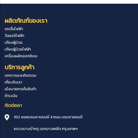
ผลิตภัณฑ์ของเรา
รถเข็นไฟฟ้า
วีลแชร์ไฟฟ้า
เตียงผู้ป่วย
เตียงผู้ป่วยไฟฟ้า
เครื่องผลิตออกซิเจน
บริการลูกค้า
บทความและกิจกรรม
เกี่ยวกับเรา
นโยบายการคืนสินค้า
ชำระเงิน
ติดต่อเรา
102 ซอยบรมราขขนนี 4 ถนน บรมราชชนนี
แขวงบางบำหรุ
เขตบางพลัด
กรุงเทพฯ