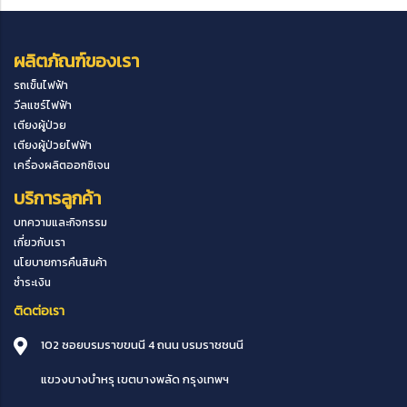
ผลิตภัณฑ์ของเรา
รถเข็นไฟฟ้า
วีลแชร์ไฟฟ้า
เตียงผู้ป่วย
เตียงผู้ป่วยไฟฟ้า
เครื่องผลิตออกซิเจน
บริการลูกค้า
บทความและกิจกรรม
เกี่ยวกับเรา
นโยบายการคืนสินค้า
ชำระเงิน
ติดต่อเรา
102 ซอยบรมราขขนนี 4 ถนน บรมราชชนนี
แขวงบางบำหรุ
เขตบางพลัด
กรุงเทพฯ