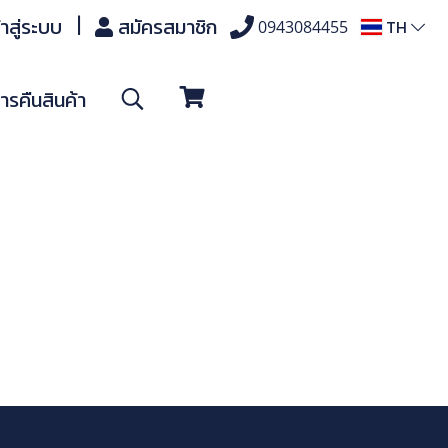
้าสู่ระบบ
สมัครสมาชิก
TH
0943084455
รคืนสินค้า