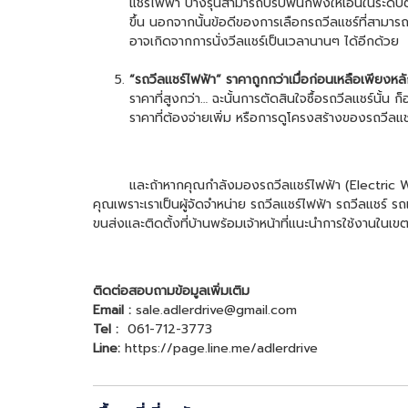
แชร์ไฟฟ้า
บางรุ่นสามารถปรับพนักพิงให้เอนในระดับต่า
ขึ้น นอกจากนั้นข้อดีของการเลือกรถวีลแชร์ที่สามาร
อาจเกิดจากการนั่งวีลแชร์เป็นเวลานานๆ ได้อีกด้วย
“
รถวีลแชร์ไฟฟ้า
” ราคาถูกกว่าเมื่อก่อนเหลือเพียงหลั
ราคาที่สูงกว่า… ฉะนั้นการตัดสินใจซื้อรถวีลแชร์นั้น
ราคาที่ต้องจ่ายเพิ่ม หรือการดูโครงสร้างของ
รถวีลแช
และถ้าหากคุณกำลังมอง
รถวีลแชร์ไฟฟ้า
(
Electric 
คุณเพราะเราเป็นผู้จัดจำหน่าย
รถวีลแชร์ไฟฟ้า
รถวีลแชร์ รถเ
ขนส่งและติดตั้งที่บ้านพร้อมเจ้าหน้าที่แนะนำการใช้งานใ
ติดต่อสอบถามข้อมูลเพิ่มเติม
Email :
sale.adlerdrive@gmail.com
Tel :
061-712-3773
Line:
https://page.line.me/adlerdrive