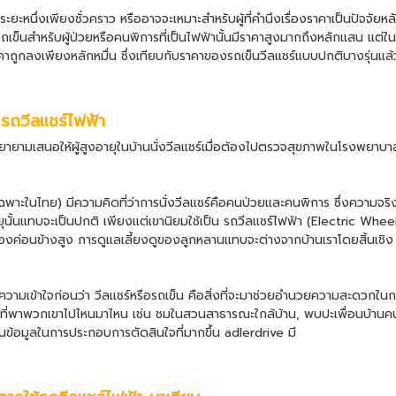
ยะหนึ่งเพียงชั่วคราว หรืออาจจะเหมาะสำหรับผู้ที่คำนึงเรื่องราคาเป็นปัจจัยห
เข็นสำหรับผู้ป่วยหรือคนพิการที่เป็นไฟฟ้านั้นมีราคาสูงมากถึงหลักแสน แต่ใน
คาถูกลงเพียงหลักหมื่น ซึ่งเทียบกับราคาของรถเข็นวีลแชร์แบบปกติบางรุ่นแ
S
รถวีลแชร์ไฟฟ้า
มเสนอให้ผู้สูงอายุในบ้านนั่งวีลแชร์เมื่อต้องไปตรวจสุขภาพในโรงพยาบาล ห
พาะในไทย) มีความคิดที่ว่าการนั่งวีลแชร์คือคนป่วยและคนพิการ ซึ่งความจริงนั
ยุนั้นแทบจะเป็นปกติ เพียงแต่เขานิยมใช้เป็น
รถวีลแชร์ไฟฟ้า
(
Electric Wheel
เองค่อนข้างสูง การดูแลเลี้ยงดูของลูกหลานแทบจะต่างจากบ้านเราโดยสิ้นเชิง 
นทำความเข้าใจก่อนว่า วีลแชร์หรือรถเข็น คือสิ่งที่จะมาช่วยอำนวยความสะดวกในก
ี่พาพวกเขาไปไหนมาไหน เช่น ชมในสวนสาธารณะใกล้บ้าน, พบปะเพื่อนบ้านคนสนิ
ป็นข้อมูลในการประกอบการตัดสินใจที่มากขึ้น adlerdrive มี