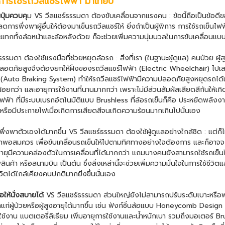
การใช้
รถวีลแชร์ไฟฟ้า
มาเทียบ
นปุ่มควบคุ
ม VS วีลแชร์ธรรมดา ต้องขับเคลื่อนจากแรงคน : ข้อนี้ถือเป็นข้อดี
ารพึ่งพาผู้อื่นให้ต้องมาเข็นรถวีลแชร์ให้ ยิ่งถ้าเป็นผู้พิการ การใช้
รถเข็นไฟ
ทกทั้งล้อหน้าและล้อหลังด้วย ก็จะช่วยเพิ่มความนุ่มนวลในการขับเคลื่อนแบบ
รรมดา ต้องใช้แรงมือที่ช่วยหยุดล้อรถ : สิ่งที่เรา (ในฐานะผู้ดูแล) คนป่วย ผู
มปลอดภัยสูงจึงต้องยกให้ฝั่งของ
รถวีลแชร์ไฟฟ้า
(
Electric Wheelchair
) ไปเ
ิ (Auto Braking System) ทำให้
รถวีลแชร์ไฟฟ้า
มีความปลอดภัยสูงหยุดรถได้เ
ยกว่า และอายุการใช้งานที่นานมากกว่า เพราะไม่มีส่วนสัมผัสเสียดสีกันให้เกิ
ไฟฟ้า
ที่มีระบบเบรกอัตโนมัติแบบ Brushless ที่ล้อรถเข็นก็คือ ประหยัดพลังง
ย หรือมีประกายไฟเมื่อเกิดการเสียดสีจนเกิดความร้อนมากเกินไปนั่นเอง
่งพาตัวเองได้มากขึ้น VS วีลแชร์ธรรมดา ต้องใช้ผู้ดูแลอย่างใกล้ชิด : แต่ก็ไม
อสมควร เพื่อขับเคลื่อนรถเข็นให้ไปตามทิศทางอย่างใจต้องการ และก็อาจจะดู
งอายุมีความคล่องตัวในการเคลื่อนที่ได้มากกว่า แถมบางคนยังสามารถใช้รถเข
้า หรือสนามบิน เป็นต้น ซึ่งสิ่งเหล่านี้จะช่วยเพิ่มความมั่นใจในการใช้ชีวิตและก
ีวิตได้ใกล้เคียงคนปกติมากยิ่งขึ้นนั่นเอง
อให้นั่งสบายได้
VS วีลแชร์ธรรมดา ส่วนใหญ่ยังไม่สามารถปรับระดับเบาะหรือพ
ก่ผู้ป่วยหรือผู้สูงอายุได้มากขึ้น เช่น ฟังก์ชั่นล้อแบบ Honeycomb Design
งาน แบตเตอรี่ลิเธียม เพิ่มอายุการใช้งานและน้ำหนักเบา รวมถึงมอเตอร์ Brus