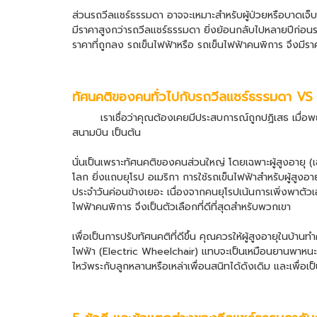
ส่วนรถวีลแชร์ธรรมดา อาจจะเหมาะสำหรับผู้ป่วยหรือบาดเจ็บระ
มีราคาสูงกว่ารถวีลแชร์ธรรมดา ยิ่งย้อนกลับไปหลายปีก่อนรถ
ราคาที่ถูกลง รถเข็นไฟฟ้าหรือ
รถเข็นไฟฟ้าคนพิการ
จึงมีรา
ทัศนคติของคนทั่วไปกับรถวีลแชร์ธรรมดา V
เราเชื่อว่าคุณต้องเคยมีประสบการณ์ถูกปฏิเสธ เมื่อพยายา
สนามบิน เป็นต้น
นั่นเป็นเพราะทัศนคติของคนส่วนใหญ่ โดยเฉพาะผู้สูงอายุ (เฉ
โลก ยิ่งแถบยุโรป อเมริกา การใช้
รถเข็นไฟฟ้า
สำหรับผู้สูงอา
ประจำวันค่อนข้างเยอะ เนื่องจากคนยุโรปเน้นการเพิ่งพาตัว
ไฟฟ้าคนพิการ
จึงเป็นตัวเลือกที่ดีที่สุดสำหรับพวกเขา
เพื่อเป็นการปรับทัศนคติที่ดีขึ้น คุณควรให้ผู้สูงอายุในบ้า
ไฟฟ้า
(
Electric Wheelchair
) แทบจะเป็นเหมือนยานพาหนะท
ไหว้พระกับลูกหลานหรือเหล่าเพื่อนสนิทได้ดังเดิม และเพื่อเ