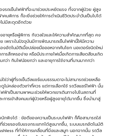
ของ
รถเข็นไฟฟ้า
ที่จะมาช่วยประหยัดแรง ทั้งจากผู้ป่วย ผู้สูง
ฟ้าคนพิการ
ก็จะยิ่งช่วยให้การดำเนินชีวิตประจำวันเป็นไปได้
ไม่มีสะดุดอีกด้วย
้สูงอายุหรือผู้พิการ กังวลใจและให้ความสำคัญมากที่สุด คง
ลย เพราะในปัจจุบันมีการพัฒนา
รถเข็นไฟฟ้า
นี้ให้มีความ
องอัตโนมัติเมื่อปล่อยมือออหจากคันโยก มอเตอร์ชนิดใหม่
ดการสึกหรอง่าย หรือมีประกายไฟเมื่อเกิดการเสียดสีจนเกิด
านกว่า กินไฟน้อยกว่า และอายุการใช้งานที่นานมากกว่า
่ใช่ว่าผู้ที่รถเข็นวีลแชร์แบบธรรมดาจะไม่สามารถช่วยเหลือ
ไม่คล่องตัวเท่าที่ควร แต่การเลือกใช้
รถวีลแชร์ไฟฟ้า
นั้น
็นไฟฟ้าเป็นยานพาหนะช่วยให้พวกเขาเดินทางไปในสถานที่
ารเข้าสังคมแก่ผู้ป่วยหรือผู้สูงอายุได้มากขึ้น ซึ่งนำมาสู่
นักพิงได้ : ข้อดีของความเป็นระบบไฟฟ้า ก็คือสามารถใส่
 ที่ช่วยรองรับแรงกระแทกได้สูงมากขึ้น, ระบบเบรกอัตโนมัติ
hless ที่ทำให้การเคลื่อนที่นิ่งและสมูท นอกจากนั้น
รถวีล