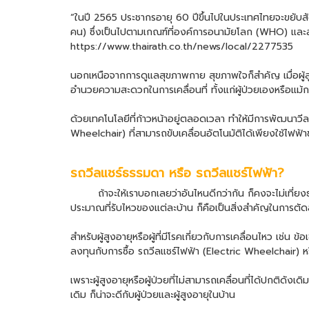
“ในปี 2565 ประชากรอายุ 60 ปีขึ้นไปในประเทศไทยจะขยับสั
คน) ซึ่งเป็นไปตามเกณฑ์ที่องค์การอนามัยโลก (WHO) และสหป
https://www.thairath.co.th/news/local/2277535
นอกเหนือจากการดูแลสุขภาพกาย สุขภาพใจก็สำคัญ เมื่อผู้สูง
อำนวยความสะดวกในการเคลื่อนที่ ทั้งแก่ผู้ป่วยเองหรือแม้กร
ด้วยเทคโนโลยีที่ก้าวหน้าอยู่ตลอดเวลา ทำให้มีการพัฒนาวีลแ
Wheelchair
) ที่สามารถขับเคลื่อนอัตโนมัติได้เพียงใช้ไฟฟ้า
รถวีลแชร์ธรรมดา หรือ
รถวีลแชร์ไฟฟ้า
?
ถ้าจะให้เราบอกเลยว่าอันไหนดีกว่ากัน ก็คงจะไม่เที่ยงธรร
ประมาณที่รับไหวของแต่ละบ้าน ก็คือเป็นสิ่งสำคัญในการตัดส
สำหรับผู้สูงอายุหรือผู้ที่มีโรคเกี่ยวกับการเคลื่อนไหว เช่น ข
ลงทุนกับการซื้อ
รถวีลแชร์ไฟฟ้า
(
Electric Wheelchair
) 
เพราะผู้สูงอายุหรือผู้ป่วยที่ไม่สามารถเคลื่อนที่ได้ปกติด
เดิม ก็น่าจะดีกับผู้ป่วยและผู้สูงอายุในบ้าน