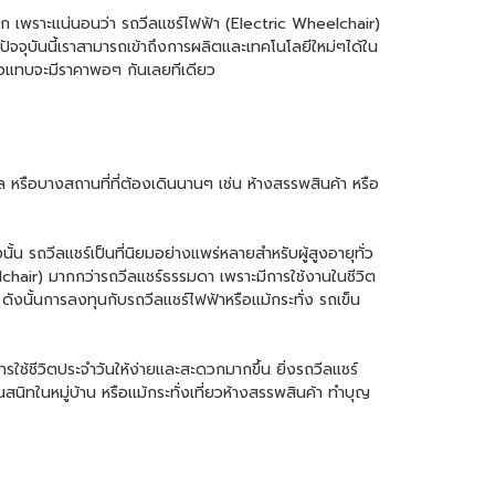
ลัก เพราะแน่นอนว่า
รถวีลแชร์ไฟฟ้า
(
Electric Wheelchair
)
ปัจจุบันนี้เราสามารถเข้าถึงการผลิตและเทคโนโลยีใหม่ๆได้ใน
ล้วแทบจะมีราคาพอๆ กันเลยทีเดียว
รือบางสถานที่ที่ต้องเดินนานๆ เช่น ห้างสรรพสินค้า หรือ
้น รถวีลแชร์เป็นที่นิยมอย่างแพร่หลายสำหรับผู้สูงอายุทั่ว
chair
) มากกว่ารถวีลแชร์ธรรมดา เพราะมีการใช้งานในชีวิต
ดังนั้นการลงทุนกับรถวีลแชร์ไฟฟ้าหรือแม้กระทั่ง
รถเข็น
ารใช้ชีวิตประจำวันให้ง่ายและสะดวกมากขึ้น ยิ่ง
รถวีลแชร์
ทในหมู่บ้าน หรือแม้กระทั่งเที่ยวห้างสรรพสินค้า ทำบุญ