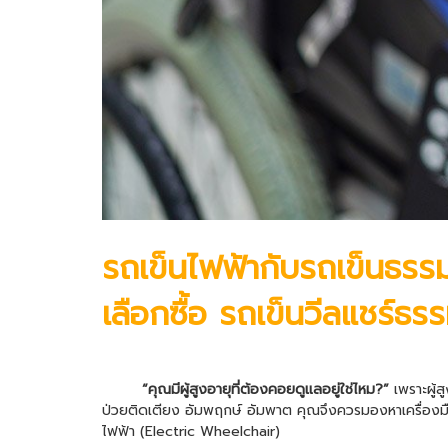
รถเข็นไฟฟ้า
กับรถเข็นธรร
เลือกซื้อ รถเข็นวีลแชร์ธร
“คุณมีผู้สูงอายุที่ต้องคอยดูแลอยู่ใช่ไหม?”
เพราะผู้ส
ป่วยติดเตียง อัมพฤกษ์ อัมพาต คุณจึงควรมองหาเครื่องม
ไฟฟ้า
(
Electric Wheelchair
)