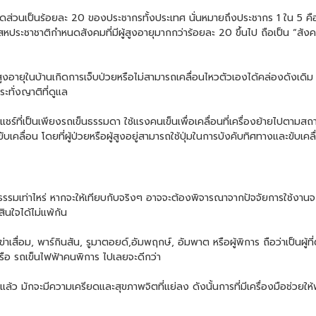
ดส่วนเป็นร้อยละ 20 ของประชากรทั้งประเทศ นั่นหมายถึงประชากร 1 ใน 5 คือ
ระชาชาติกำหนดสังคมที่มีผู้สูงอายุมากกว่าร้อยละ 20 ขึ้นไป ถือเป็น “สังคมผ
อายุในบ้านเกิดการเจ็บป่วยหรือไม่สามารถเคลื่อนไหวตัวเองได้คล่องดังเดิม ก
ะทั่งญาติที่ดูแล
ชร์ที่เป็นเพียงรถเข็นธรรมดา ใช้แรงคนเข็นเพื่อเคลื่อนที่เครื่องย้ายไปตามสถ
ขับเคลื่อน โดยที่ผู้ป่วยหรือผู้สูงอยู่สามารถใช้ปุ่มในการบังคับทิศทางและขับเค
มเท่าไหร่ หากจะให้เทียบกับจริงๆ อาจจะต้องพิจารณาจากปัจจัยการใช้งานจะดี
ินใจได้ไม่แพ้กัน
้อเข่าเสื่อม, พาร์กินสัน, รูมาตอยด์,อัมพฤกษ์, อัมพาต หรือผู้พิการ ถือว่าเป็นผู
หรือ
รถเข็นไฟฟ้าคนพิการ
ไปเลยจะดีกว่า
ังเดิมแล้ว มักจะมีความเครียดและสุขภาพจิตที่แย่ลง ดังนั้นการที่มีเครื่องมื