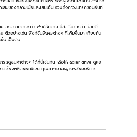
่วางแขน เพื่อให้สอดรับกับสรีระของผู้ใช้งานได้สบายตัวมาก
เสบของกล้ามเนื้อและเส้นเอ็น รวมถึงภาวะแทรกซ้อนอื่นที่
ะดวกสบายมากกว่า ฟังก์ชั่นมาก มีข้อดีมากกว่า ย่อมมี
ัวอย่างเช่น ฟังก์ชั่นพิเศษต่างๆ ที่เพิ่มขึ้นมา เทียบกับ
ข็น เป็นต้น
มารถดูสินค้าต่างๆ ได้ที่นี่เช่นกัน หรือให้ adler drive ดูแล
ู้ป่วย เครื่องผลิตออกซิเจน คุณภาพมาตรฐานพร้อมบริการ