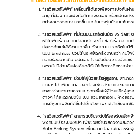
5 ข้อดี และข้อแตกต่างของวีลแชร์ธรรมดากับ
“
รถวีลแชร์ไฟฟ้า
” เคลื่อนที่ได้เองเพียงการบังคับผ่า
อายุ ที่ต้องการจะบังคับทิศทางรถเอง หรือแม้กระทั่งลดก
อย่างสะดวกสบายมากขึ้น และในบางรุ่นมีระบบกันกระแ
“
รถวีลแชร์ไฟฟ้า
” ที่มีระบบเบรกอัตโนมัติ
VS วีลแชร์ธ
หนีไม่พ้นเรื่องความปลอดภัย ฉะนั้น ข้อดีเรื่องควา
ปลอดภัยแก่ผู้ใช้งานมากขึ้น ด้วยระบบเบรกอัตโนมัต
แบบ Brushless ช่วยให้ประหยัดพลังงานกว่า กินไฟน้อ
ความร้อนมากเกินไปนั่นเอง โดยข้อดีของ
รถวีลแชร์
เพราะไม่มีส่วนสัมผัสเสียดสีกันให้เกิดการสึกหรอง่า
“
รถวีลแชร์ไฟฟ้า
” ช่วยให้ผู้ป่วยหรือผู้สูงอายุ
สามารถพึ
ตนเองได้ เพียงแต่อาจจะต้องใช้กำลังมือและแขนมากพ
อาจจะช่วยอำนวยความสะดวกเพื่อให้ผู้ป่วยหรือผู้สู
ต่างๆ ได้สะดวกยิ่งขึ้น เช่น สวนสาธารณะ, ห้างสรรพสินค
การมีสุขภาพจิตที่ดีขึ้นได้อีกด้วย เพราะได้กลับมาใช้ช
“
รถวีลแชร์ไฟฟ้า
” สามารถปรับระดับให้รองรับสรีระเพื่
ฟังก์ชั่นหรือระบบใหม่ๆ เพื่อช่วยอำนวยควงามสะดวกแ
Auto Braking System เพิ่มความปลอดภัยสำหรับผู้ใช้