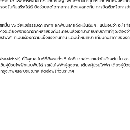
งๆ ได้ หรือการเพิ่มขนาดเบาะให้ใหญ่ เพิ่มความหนานุ่มให้เบาะ พนักพิงหรือที
ถรองรับกับสรีระได้ดี ยังช่วยลดโอกาสการเกิดแผลกดทับ การยึดตัวหรือการอัก
กหมื่น
VS วีลแชร์ธรรมดา ราคาหลักพันปลายถึงหมื่นต้นๆ : แน่นอนว่า อะไรที่ส
 ก็อาจจะต้องพิจารณาจากหลายองค์ประกอบแล้วเอามาเทียบกับราคาที่คุณต้องจ่าย ต
ร์ไฟฟ้า
ที่เน้นเรื่องความแข็งแรงทนทาน แต่มีน้ำหนักเบา เทียบกับราคาของรถเ
Wheelchair
) ที่มีคุณสมับติที่ดีครบทั้ง 5 ข้อที่เรากล่าวมาแล้วในข้างต้นนั้น สา
ข็ยผู้ป่วยไฟฟ้าแบบพับได้
รถเข็นไฟฟ้า
ผู้สูงอายุ เตียงผู้ป่วยไฟฟ้า เตียงผ
นเขตกรุงเทพฯและปริมณฑล จัดส่งฟรีทั่วประเทศ