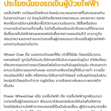
ประโยชน์ของ
รถเข็นผู้ป่วยไฟฟ้า
รถเข็นไฟฟ้า
รถวีลแชร์ไฟฟ้า
ประโยชน์มากมายมหาศาลที่ไม่ควรมองข้าม
ในตลาดบ้านเรา ณ ปัจจุบันมีตัวเลือกหลากหลายแบบ หลายราคา หลาย
ฟังก์ชั่นการใช้งานให้เลือกซื้อได้ตามความต้องการ วิธีซื้อหรือช่อง
ทางการจัดจำหน่ายก็ง่ายขึ้น ไม่จำเป็นต้องขับรถไปถึงสถานที่ก็สามารถ
สั่งซื้อรถเข็นไฟฟ้าผ่านแพลตฟอร์มซื้อขายทางออนไลน์ได้ เรามาดูกัน
ก่อนว่าความแตกต่างระหว่างรถเข็นผู้ป่วยธรรมดากับ
รถเข็นผู้ป่วยไฟฟ้า
แตกต่างกันอย่างไรบ้าง
Wheel Chair คือ แปลตรงตัวเลยก็คือ เก้าอี้ที่มีล้อ วีลแชร์มีมานาน
หลายร้อยปี ถูกบันทึกในประวัติศาสตร์จีนโบราณและในยุโรป ถ้าให้เปรียบ
เทียบความแตกต่างของวีลแชร์สมัยโบราณกับในยุคปัจจุบัน ต้องบอกว่า
แทบจะไม่มีความแตกต่างเลย แตกต่างเพียงวัสดุที่ใช้ในการทำ จากเมื่อ
ก่อนนิยมใช้ไม้ เหล็ก หรือหนังมาใช้ในการทำวีลแชร์ แต่ในยุคปัจจุบันส่วน
ใหญ่แล้ววีลแชร์จะทำจาก อลูมิเนียม ยางสังเคราะห์และเบาะพลาสติก
เป็นต้น
Power Wheelchair หรือ รถเข็นไฟฟ้า คือ รถเข็นไฟฟ้าถูกพัฒนามา
จากรถเข็นผู้ป่วยธรรมดา พัฒนามาใส่มอเตอร์และมีคันบังคับทิศทาง
โดยใช้พลังงานไฟฟ้าจากแบตเตอรี่เป็นตัวขับเคลื่อน ผู้ใช้งานสามารถสั่ง