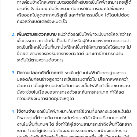
ทางค่อนข้างไกลเพราะแบตเตอรี่สำหรับรถเข็นไฟฟ้าสามารถอยู่ได้
นานถึง 8 ชั่วโมง มันจึงเหมาะ กับการใช้ในการออกไปซื้อของ
หรือออกไปสูดอากาศบริสุทธิ์ และทำกิจกรรมอื่นๆ ได้โดยไม่ต้อง
กังวลว่าแบตเตอรี่จะหมดเร็ว
เพิ่มความสะดวกสบาย
แม้ว่าตัว
รถเข็นไฟฟ้า
จะมีขนาดใหญ่กว่ารถ
เข็นธรรมดา แต่นั่นถือเป็นข้อดีสำหรับผู้ใช้งานเพราะหมายความว่า
รถเข็นที่ใหญ่ขึ้นพื้นที่เบาะนั่งก็ใหญ่ขึ้นทำให้สามารถนั่งได้สบาย ไม่
อึดอัด สามารถรองรับการทรงตัวได้ดี เบาะเก้าอี้สามารถปรับ
ระดับได้ตามความต้องการ
มีความปลอดภัยที่มากกว่า
รถเข็นผู้ป่วยไฟฟ้า
มีมาตรฐานความ
ปลอดภัยค่อนข้างสูงกว่ารถเข็นธรรมดาทั่วไป มีโอกาสพลิกคว่ำ
น้อยกว่า เมื่อผู้ใช้งานบังคับทิศทางรถเข็นไฟฟ้าเก้าอี้และเบาะรอง
นั่งจะช่วยในเรื่องของการทรงตัวและกันการกระแทก ทำให้ลด
ความเสี่ยงในการเกิดอุบัติเหตุได้
ใช้งานง่าย
รถเข็นไฟฟ้าเหมาะกับการใช้งานทั้งกลางแจ้งและในร่ม
มีหลายรุ่นที่ตัวรถมีความกระทัดรัดและมีล้อพิเศษที่สามมารถใช้
งานในพื้นที่แคบๆ ได้ ซึ่งทำให้ผู้ใช้งานสามารถเข้าถึงพื้นที่ได้หลาก
หลาย โดยที่ผู้ใช้งานไม่ต้องออกแรงเยอะเพราะเพียงแค่สั่งงาน