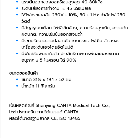
แรงดันออกของออกซิเจนสูงสุด 40-80kPa
ระดับเสียงการทำงาน ≤ 45 เดซิเบลเอ
ใช้ไฟกระแสสลับ 230V + 10%, 50 + 1 Hz กำลังไฟ 250
วัตต์
มีสัญญาณเตือน ไฟฟ้าขัดข้อง, ความร้อนสูงเกิน, ความดัน
ผิดปกติ, ความเข้มข้นออกซิเจนต่ำ
มีระบบรักษาความปลอดภัย หากกระแสไฟเกิน ลัดวงจร
เครื่องจะดับเองโดยอัตโนมัติ
มีฟังก์ชันพ่นยาในตัว ประสิทธิภาพการพ่นละอองขนาด
อนุภาค ≤ 5 ไมครอน ได้ 90%
ขนาดของสินค้า
ขนาด 31.8 x 19.1 x 52 ซม.
น้ำหนัก 11 กิโลกรัม
เป็นผลิตภัณฑ์ Shenyang CANTA Medical Tech Co.,
Ltd ประเทศจีน ภายใต้แบรนด์ CANTA
ผลิตได้มาตรฐานสากล CE, ISO 13485