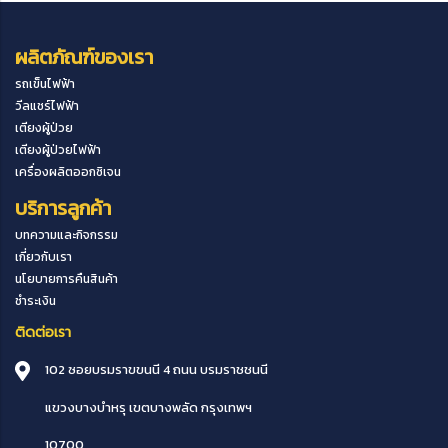
ผลิตภัณฑ์ของเรา
รถเข็นไฟฟ้า
วีลแชร์ไฟฟ้า
เตียงผู้ป่วย
เตียงผู้ป่วยไฟฟ้า
เครื่องผลิตออกซิเจน
บริการลูกค้า
บทความและกิจกรรม
เกี่ยวกับเรา
นโยบายการคืนสินค้า
ชำระเงิน
ติดต่อเรา
102 ซอยบรมราขขนนี 4 ถนน บรมราชชนนี
แขวงบางบำหรุ
เขตบางพลัด
กรุงเทพฯ
10700