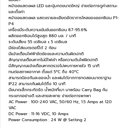
หน้าจอแสดงผล LED และปุ่มกดขนาดใหญ่ ง่ายต่อการดูค่าสถานะ
และตั้งค่า
หน้าจอแสดงผล แสดงรายละเอียดอัตราการไหลของออกซิเจน P1-
P4
เครื่องมีระดับความเข้มข้นออกซิเจน 87-95.6%
ผลิตออกซิเจนได้สูงสุด 880 มล. / นาที
ระดับเสียง 55 เดซิเบล ± 5 เดซิเบล
มีช่องใ่ส่แบตเตอรี่ได้ 2 ก้อน
มีแจ้งเตือนไฟฟ้าขัดข้องและความดันผิดปกติ
สัญญาณเตือนหากไม่มีไฟเข้า หรือความดันไฟผิดปกติ
มีสัญญาณแจ้งเตือนหากตรวจไม่พบการหายใจ 15 นาที
ทนต่อสภาพอากาศ ตั้งแต่ 5°C ถึง 40°C
สามารถป้องกันละอองน้ำ และฝนได้จากการทดสอบมาตราฐาน
IP22 สามารถกันฝนได้ถึง 10 นาที
มีขนาดเล็กกระทัดรัด น้ำหนักที่เบา มาพร้อม Carry Bag กัน
กระแทกอย่างดี และสายสะพาย ง่ายต่อการพกพา
AC Power : 100-240 VAC, 50/60 Hz, 1.5 Amps at 120
VAC
DC Power : 11-16 VDC, 10 Amps
Power Consumption : 24 W @ Setting 2