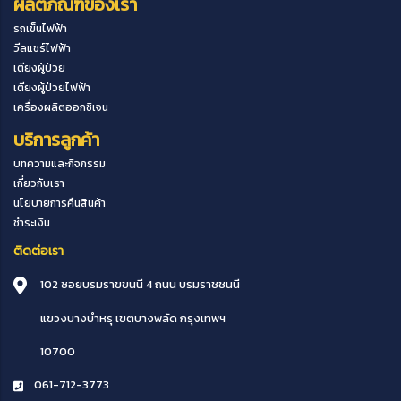
ผลิตภัณฑ์ของเรา
รถเข็นไฟฟ้า
วีลแชร์ไฟฟ้า
เตียงผู้ป่วย
เตียงผู้ป่วยไฟฟ้า
เครื่องผลิตออกซิเจน
บริการลูกค้า
บทความและกิจกรรม
เกี่ยวกับเรา
นโยบายการคืนสินค้า
ชำระเงิน
ติดต่อเรา
102 ซอยบรมราขขนนี 4 ถนน บรมราชชนนี
แขวงบางบำหรุ
เขตบางพลัด
กรุงเทพฯ
10700
061-712-3773