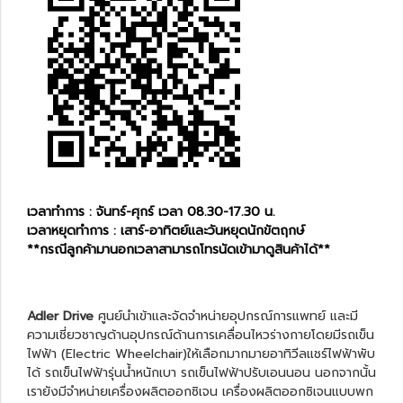
เวลาทำการ : จันทร์-ศุกร์ เวลา 08.30-17.30 น.
เวลาหยุดทำการ : เสาร์-อาทิตย์และวันหยุดนักขัตฤกษ์
**กรณีลูกค้ามานอกเวลาสามารถโทรนัดเข้ามาดูสินค้าได้**
Adler Drive
ศูนย์นำเข้าและจัดจำหน่ายอุปกรณ์การแพทย์ และมี
ความเชี่ยวชาญด้านอุปกรณ์ด้านการเคลื่อนไหวร่างกายโดยมีรถเข็น
ไฟฟ้า (Electric Wheelchair)ให้เลือกมากมายอาทิ
วีลแชร์ไฟฟ้าพับ
ได้
รถเข็นไฟฟ้ารุ่นน้ำหนักเบา
รถเข็นไฟฟ้าปรับเอนนอน
นอกจากนั้น
เรายังมีจำหน่ายเครื่องผลิตออกซิเจน
เครื่องผลิตออกซิเจนแบบพก