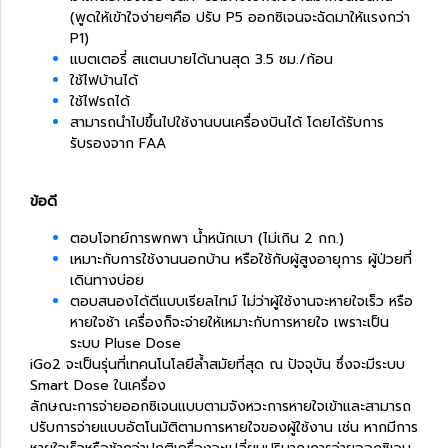
(พูดให้เข้าใจง่ายๆคือ ปรับ P5 ออกซิเจนจะฉัดมาให้แรงกว่า
P1)
แบตเตอรี่ สแตนบายได้นานสุด 3.5 ชม./ก้อน
ใช้ไฟบ้านได้
ใช้ไฟรถได้
สามารถนำไปขึ้นไปใช้งานบนเครื่องบินได้ โดยได้รับการ
รับรองจาก FAA
ข้อดี
ตอบโจทย์การพกพา น้ำหนักเบา (ไม่เกิน 2 กก.)
เหมาะกับการใช้งานนอกบ้าน หรือใช้กับผู้สูงอายุการ ผู้ป่วยที่
เดินทางบ่อย
ตอบสนองได้ดีแบบเรียลไทม์ ไม่ว่าผู้ใช้งานจะหายใจเร็ว หรือ
หายใจช้า เครื่องก็จะจ่ายให้เหมาะกับ
การหายใจ
เพราะเป็น
ระบบ Pluse Dose
iGo2 จะเป็นรุ่นที่เทคนโนโลยีล้ำสมัยที่สุด ณ ปัจจุบัน ซึ่งจะมีระบบ
Smart Dose ในเครื่อง
ลักษณะการจ่ายออกซิเจนแบบตามจังหวะการหายใจเข้าและสามารถ
ปรับการจ่ายแบบอัตโนมัติตามการหายใจของผู้ใช้งาน เช่น หากมีการ