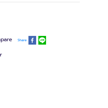
pare
Share
r