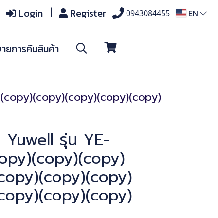
Login
Register
EN
0943084455
ายการคืนสินค้า
y)(copy)(copy)(copy)(copy)(copy)
ต Yuwell รุ่น YE-
opy)(copy)(copy)
copy)(copy)(copy)
copy)(copy)(copy)