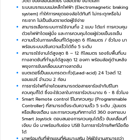
วัตต์ ขับเคลื่อนเสถียร ปลอดภัย ขนาดเล็ก
ระบบเบรกแบบแม่เหล็กไฟฟ้า (Electromagnetic braking
system) ทำให้การหยุดของล้อได้ทันที ไม่กระตุกหรือไม่
กระชาก ไม่เป็นอันตรายต่อผู้ใช้ง่าย
สามารถเลือกระบบการใช้งานทั้ง 2 แบบ ได้แก่ การควบคุม
ด้วยไฟฟ้าโดยผู้นั่ง และการควบคุมโดยผู้ช่วยเข็นรถเข็น
ความเร็วในการเคลื่อนที่ได้สูงสุด 6 กิโลเมตร / ชั่วโมง มา
พร้อมระบบปรับความเร็วได้ถึง 5 ระดับ
สามารถใช้งานได้สูงสุด 8 – 12 กิโลเมตร รองรับพื้นที่บน
ทางลาดชันที่ทำมุมได้สูงสุด 12 องศา พร้อมล้อคู่ด้านหลัง
พยุงการขับเคลื่อนบนทางลาดชัน
แบตเตอรี่เป็นแบบกรดตะกั่ว(Lead-acid) 24 โวลต์ 12
แอมแปร์ จำนวน 2 ก้อน
การชาร์จไฟที่ง่ายโดยสามารถต่อสายชาร์จเข้ากับรีโมท
ควบคุมก็ได้ ซึ่งจะใช้เวลาในการชาร์จประมาณ 6 - 8 ชั่วโมง
Smart Remote control รีโมทควบคุม (Programmable
Controller) ที่สามารถตั้งระดับความเร็ว 5 ระดับ ,ปุ่มแตร
หรือเสียงเตือน และการควบคุมทิศทางได้ 360 องศาแบบ
Smart Joystick ตอบสนองการควบคุมได้เร็ว ขับเคลื่อนที่
เงียบ นิ่ง มาพร้อมกับช่อง USB ในการชาร์จโทรศัพท์มือถือ
ได้
มาพร้อมกับที่พักแขนที่หุ้มเบาะเสริม ให้ผู้ใช้งานสามารถว่า