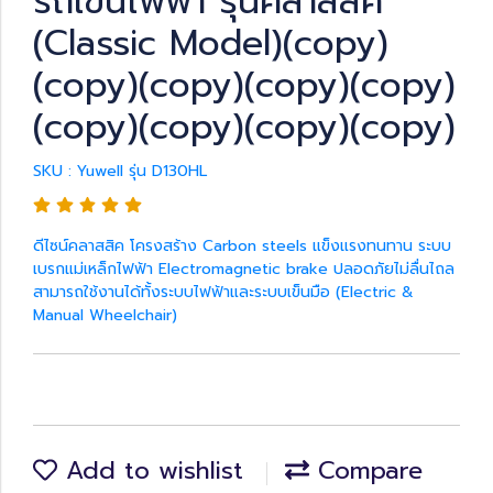
รถเข็นไฟฟ้า รุ่นคลาสสิค
(Classic Model)(copy)
(copy)(copy)(copy)(copy)
(copy)(copy)(copy)(copy)
SKU : Yuwell รุ่น D130HL
ดีไซน์คลาสสิค โครงสร้าง Carbon steels แข็งแรงทนทาน ระบบ
เบรกแม่เหล็กไฟฟ้า Electromagnetic brake ปลอดภัยไม่ลื่นไถล
สามารถใช้งานได้ทั้งระบบไฟฟ้าและระบบเข็นมือ (Electric &
Manual Wheelchair)
Add to wishlist
Compare