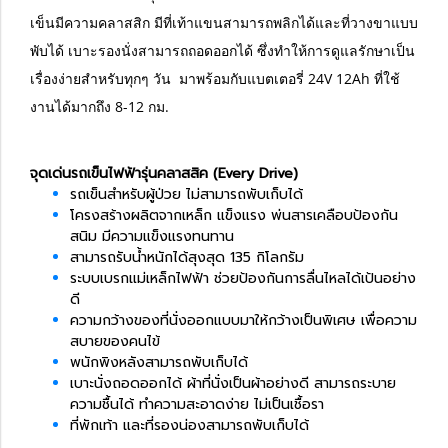
เข็นมีความคลาสสิก มีที่เท้าแขนสามารถพลิกได้และที่วางขาแบบ
พับได้ เบาะรองนั่งสามารถถอดออกได้ ซึ่งทำให้การดูแลรักษาเป็น
เรื่องง่ายสำหรับทุกๆ วัน มาพร้อมกับแบตเตอรี่ 24V 12Ah ที่ใช้
งานได้มากถึง 8-12 กม.
จุดเด่นรถเข็นไฟฟ้ารุ่นคลาสสิค (Every Drive)
รถเข็นสำหรับผู้ป่วย ไม่สามารถพับเก็บได้
โครงสร้างผลิตจากเหล็ก แข็งแรง พ่นสารเคลือบป้องกัน
สนิม มีความแข็งแรงทนทาน
สามารถรับน้ำหนักได้สุงสุด 135 กิโลกรัม
ระบบเบรกแม่เหล็กไฟฟ้า
ช่วยป้องกันการลื่นไหลได้เป้นอย่าง
ดี
ความกว้างของที่นั่งออกแบบมาให้กว้างเป็นพิเศษ เพื่อความ
สบายของคนไข้
พนักพิงหลังสามารถพับเก็บได้
เบาะนั่งถอดออกได้ ผ้าที่นั่งเป็นผ้าอย่างดี สามารถระบาย
ความชื้นได้ ทำความสะอาดง่าย ไม่เป็นเชื้อรา
ที่พักเท้า และที่รองน่องสามารถพับเก็บได้