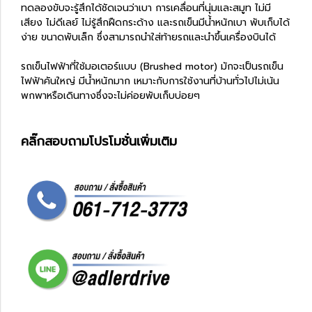
ทดลองขับจะรู้สึกได้ชัดเจนว่าเบา การเคลื่อนที่นุ่มและสมูท ไม่มี
เสียง ไม่ดีเลย์ ไม่รู้สึกฝืดกระด้าง และรถเข็นมีน้ำหนักเบา พับเก็บได้
ง่าย ขนาดพับเล็ก ซึ่งสามารถนำใส่ท้ายรถและนำขึ้นเครื่องบินได้
รถเข็นไฟฟ้าที่ใช้มอเตอร์แบบ (Brushed motor) มักจะเป็นรถเข็น
ไฟฟ้าคันใหญ่ มีน้ำหนักมาก เหมาะกับการใช้งานที่บ้านทั่วไปไม่เน้น
พกพาหรือเดินทางซึ่งจะไม่ค่อยพับเก็บบ่อยๆ
คลิ๊กสอบถามโปรโมชั่นเพิ่มเติม