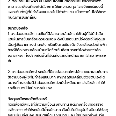
2. วีลแชร์แบบไฟฟ้า
ขับเคลื่อนโดยแบตเตอรี่และมอเตอร์ไฟฟ้า
สามารถเคลื่อนที่เองได้ด้วยการใช้แผงควบคุม โดยวีลแชร์แบบนี้
เหมาะกับทั้งผู้ที่มีกำลังแขนและไม่มีกำลังแขน เนื่องจากไม่ได้ใช้แรง
คนในการขับเคลื่อน
ขนาดของล้อ
1. วงล้อขนาดเล็ก รถเข็นที่มีล้อขนาดเล็กมักจะใช้ในผู้ที่ไม่มีกำลัง
แขนในการขับเคลื่อนด้วยตนเอง ดังนั้นล้อชนิดนี้จึงต้องให้ผู้ดูแล
เป็นผู้เข็นจากทางด้านหลัง หรือเป็นรถเข็นชนิดขับเคลื่อนด้วยไฟฟ้า
ข้อดีก็คือเวลาเคลื่อนย้ายหรือจัดเก็บก็สามารถทำได้ง่ายกว่าล้อ
ขนาดใหญ่ ทั้งประหยัดพื้นที่จัดเก็บและน้ำหนักเบายกได้สบายๆเลย
ค่ะ
2. วงล้อขนาดใหญ่ รถเข็นที่มีวงล้อขนาดใหญ่มักจะเหมาะสมกับการ
ใช้งานของผู้ใช้ที่มีกำลังแขนมาก สามารถขับเคลื่อนด้วยตนเองได้
อย่างที่ทราบกันดีว่าล้อขนาดใหญ่จะมีน้ำหนักมากกว่าล้อเล็ก ทำให้
รถเข็นชนิดนี้มีหนักมากนั่นเอง
วัสดุและโครงสร้างวีลแชร์
ควรเลือกวีลแชร์ที่มีความแข็งแรงทนทาน แต่บางครั้งโครงสร้าง
เหล็กอาจจะทำให้รถเข็นมีน้ำหนักมาก ดังนั้นในปัจจุบันจึงนิยมใช้วัสดุ
อลูมิเนียมซึ่งมีคุณสมบัติแข็งแรงทนทานและน้ำหนักเบาสำหรับวีล