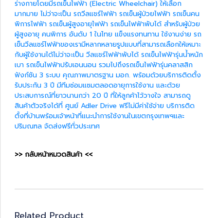
ร่างกายโดยมี
รถเข็นไฟฟ้า
(
Electric Wheelchair
) ให้เลือก
มากมาย ไม่ว่าจะเป็น รถวีลแชร์ไฟฟ้า รถเข็นผู้ป่วยไฟฟ้า รถเข็นคน
พิการไฟฟ้า รถเข็นผู้สูงอายุไฟฟ้า รถเข็นไฟฟ้าพับได้ สำหรับผู้ป่วย
ผู้สูงอายุ คนพิการ อันดับ 1 ในไทย แข็งแรงทนทาน ใช้งานง่าย รถ
เข็นวีลแชร์ไฟฟ้าของเรามีหลากหลายรูปแบบที่สามารถเลือกให้เหมาะ
กับผู้ใช้งานได้ไม่ว่าจะเป็น
วีลแชร์ไฟฟ้าพับได้
รถเข็นไฟฟ้ารุ่นน้ำหนัก
เบา
รถเข็นไฟฟ้าปรับเอนนอน
รวมไปถึง
รถเข็นไฟฟ้ารุ่นคลาสสิก
ฟังก์ชัน 3 ระบบ คุณภาพมาตรฐาน มอก. พร้อมด้วยบริการติดตั้ง
รับประกัน 3 ปี มีทีมซ่อมแซมตลอดอายุการใช้งาน และด้วย
ประสบการณ์ที่ยาวนานกว่า 20 ปี ที่ให้ลูกค้าไว้วางใจ สามารถดู
สินค้าตัวจริงได้ที่ ศูนย์ Adler Drive ฟรีไม่มีค่าใช้จ่าย บริการติด
ตั้งที่บ้านพร้อมเจ้าหน้าที่แนะนำการใช้งานในเขตกรุงเทพฯและ
ปริมณฑล จัดส่งฟรีทั่วประเทศ
>> กลับหน้าหมวดสินค้า <<
Related Product