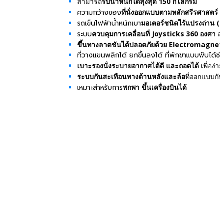
สามารถ
รับน้ำหนักได้สุงสุด 150 กิโลกรัม
ความกว้างของ
ที่นั่งออกแบบตามหลักสรีรศาสตร์
รถเข็นไฟฟ้าน้ำหนักเบา
มอเตอร์ชนิดไร้แปรงถ่าน
ระบบ
ควบคุมการเคลื่อนที่ Joysticks 360 องศา
ส
ขึ้นทางลาดชันได้ปลอดภัยด้วย Electromagne
ที่วางแขนพลิกได้ ยกขึ้นลงได้ ที่พักขาแบบพับได้ช่
เบาะรองนั่งระบายอากาศได้ดี
และถอดได้
เพื่อ
ระบบกันสะเทือนทางด้านหลังและล้อ
ที่ออกแบบกั
เหมาะสำหรับการ
พกพา ขึ้นเครื่องบินได้