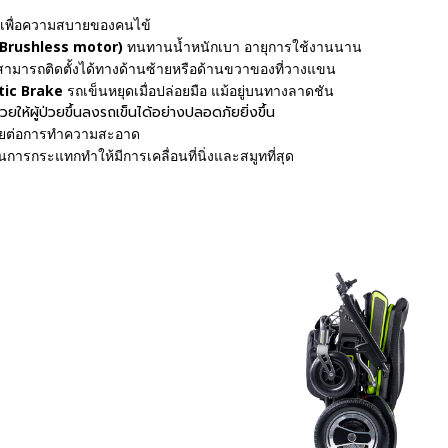
เพื่อความสบายของคนไข้
 (Brushless motor)
ทนทานน้ำหนักเบา อายุการใช้งานนาน
ามารถติดตั้งได้ทางด้านซ้ายหรือด้านขวาของที่วางแขน
tic Brake
รถเข็นหยุดเมื่อปล่อยมือ แม้อยู่บนทางลาดชัน
วยให้ผู้ป่วยขึ้นลงรถเข็นได้อย่างปลอดภัยยิ่งขึ้น
ง่ายต่อการทำความสะอาด
นการกระแทกทำให้มีการเคลื่อนที่นิ่งและสมูทที่สุด