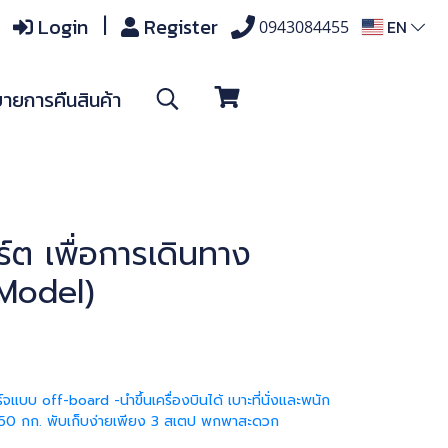
Login
Register
EN
0943084455
ายการคืนสินค้า
ร์ต เพื่อการเดินทาง
 Model)
์จแบบ off-board -นำขึ้นเครื่องบินได้ เบาะที่นั่งและพนัก
ุด 150 กก. พับเก็บง่ายเพียง 3 สเตป พกพาสะดวก