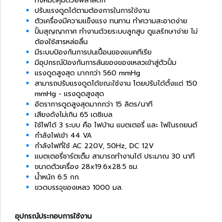
ทั้งหมดหุ้มด้วยพลาสติก
ปรับแรงดูดได้ตามต้องการในการใข้งาน
ตัวเครื่องมีความแข็งแรง ทนทาน ทำความสะอาดง่าย
ปั้มสุญญากาศ ทำงานด้วยระบบลูกสูบ ดูแลรักษาง่าย ไม่
ต้องใช้สารหล่อลื่น
มีระบบป้องกันการปนเปื้อนของแบคทีเรีย
มีอุปกรณ์ป้องกันการล้นของของเหลวเข้าสู่ตัวปั้ม
แรงดูดสูงสุด มากกว่า 560 mmHg
สามารถปรับแรงดูดได้ขณะใช้งาน โดยปรับได้ตั้งแต่ 150
mmHg - แรงดูดสูงสุด
อัตราการดูดสูงสุดมากกว่า 15 ลิตร/นาที
เสียงดังไม่เกิน 65 เดซิเบล
ใช้ไฟได้ 3 ระบบ คือ ไฟบ้าน แบตเตอรี่ และ ไฟในรถยนต์
กำลังไฟเข้า 44 VA
กำลังไฟที่ใช้ AC 220V, 50Hz, DC 12V
แบตเตอรี่ชาร์ตเต็ม สามารถทำงานได้ ประมาณ 30 นาที
ขนาดตัวเครื่อง 28x19.6x28.5 ซม.
น้ำหนัก 6.5 กก.
ขวดบรรจุของเหลว 1000 มล.
อุปกรณ์ประกอบการใช้งาน