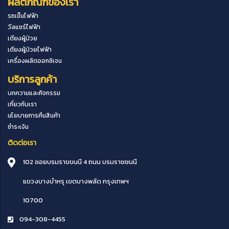
ผลิตภัณฑ์ของเรา
รถเข็นไฟฟ้า
วีลแชร์ไฟฟ้า
เตียงผู้ป่วย
เตียงผู้ป่วยไฟฟ้า
เครื่องผลิตออกซิเจน
บริการลูกค้า
บทความและกิจกรรม
เกี่ยวกับเรา
นโยบายการคืนสินค้า
ชำระเงิน
ติดต่อเรา
102 ซอยบรมราขขนนี 4 ถนน บรมราชชนนี
แขวงบางบำหรุ
เขตบางพลัด
กรุงเทพฯ
10700
094-308-4455