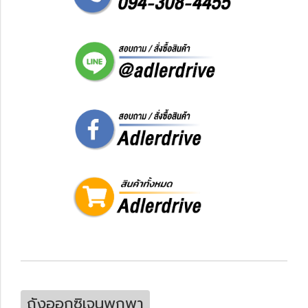
ถังออกซิเจนพกพา