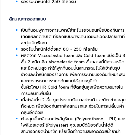
รองรับน้ำหนักได้ 250 กิโลกรัม
ลักษณะการออกแบบ
เป็นที่นอนฟูกทางการแพทย์สำหรับรองนอนเพื่อป้องกันการ
เกิดแผลกดทับได้ ที่ออกแบบมาพิเศษโดยบริเวณปลายเท้าที่
จะนุ่มเป็นพิเศษ
รองรับน้ำหนักได้ตั้งแต่ 80 - 250 กิโลกรัม
ผลิตจาก Viscoelastic foam และ Cold foam แบ่งเป็น 3
ชั้น 2 ชนิด คือ Viscoelastic foam ชั้นกลางที่มีความหนืด
และยืดหยุ่นสูง ทำให้ฟูกที่นอนนั้นสามารถปรับให้เข้ากับรูป
ร่างและน้ำหนักของร่างกาย เพื่อการระบายแรงดันที่เหมาะสม
และการกระจายแรงกดทับแบบใช้อุณหภูมิต่ำ
ชั้นผิวโฟม HR Cold foam ที่ยืดหยุ่นสูงเพื่อความสบายใน
การนอนที่เพิ่มขึ้น
เนื้อโฟมทั้ง 2 ชั้น ถูกประสานกันมาอย่างดี และมีตาข่ายคลุม
ทั้งหมด เพื่อป้องกันจากสิ่งสกปรกและช่วยในการเปลี่ยนผ้า
คลุมอีกด้วย
ผ้าคลุมนั้นผลิตจากโพลียูรีเทน (Polyurethane – PU) และ
โพลีเอสเตอร์ (Polyester) คุณสมบัติป้องกันน้ำได้ดี
สามารถถอดนำมาซัก หรือเช็ดทำความสะอาดด้วยน้ำยาฆ่า