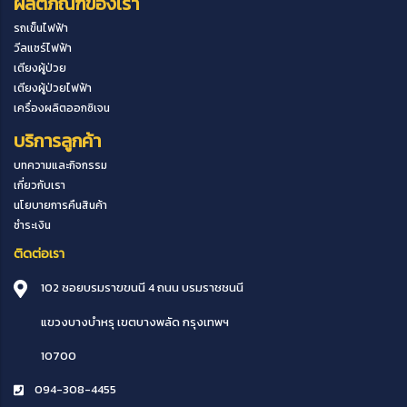
ผลิตภัณฑ์ของเรา
รถเข็นไฟฟ้า
วีลแชร์ไฟฟ้า
เตียงผู้ป่วย
เตียงผู้ป่วยไฟฟ้า
เครื่องผลิตออกซิเจน
บริการลูกค้า
บทความและกิจกรรม
เกี่ยวกับเรา
นโยบายการคืนสินค้า
ชำระเงิน
ติดต่อเรา
102 ซอยบรมราขขนนี 4 ถนน บรมราชชนนี
แขวงบางบำหรุ
เขตบางพลัด
กรุงเทพฯ
10700
094-308-4455