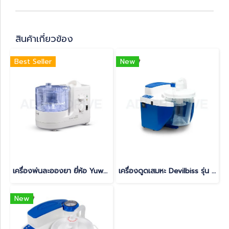
สินค้าเกี่ยวข้อง
Best Seller
New
เครื่องพ่นละอองยา ยี่ห้อ Yuwell แบบ ULTRASONIC รุ่น 402AI
เครื่องดูดเสมหะ Devilbiss รุ่น 7314P-AP มีแบตเตอรี่ในตัว (backup battery)
New