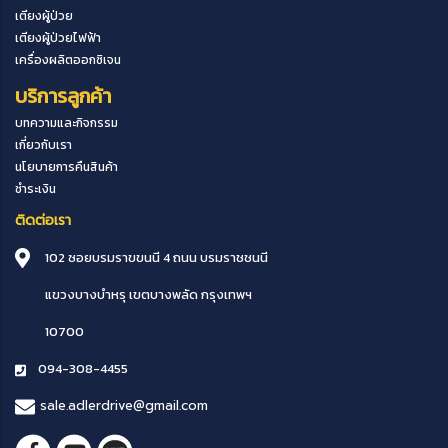
เตียงผู้ป่วย
เตียงผู้ป่วยไฟฟ้า
เครื่องผลิตออกซิเจน
บริการลูกค้า
บทความและกิจกรรม
เกี่ยวกับเรา
นโยบายการคืนสินค้า
ชำระเงิน
ติดต่อเรา
102 ซอยบรมราขขนนี 4 ถนน บรมราชชนนี
แขวงบางบำหรุ
เขตบางพลัด
กรุงเทพฯ
10700
094-308-4455
sale.adlerdrive@gmail.com