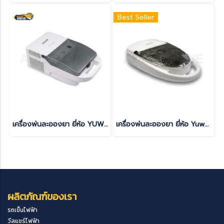
Best Seller
เครื่องพ่นละอองยา ยี่ห้อ YUWELL รุ่น 403AI
เครื่องพ่นละอองยา ยี่ห้อ Yuwell รุ่น 403H
ผลิตภัณฑ์ของเรา
รถเข็นไฟฟ้า
วีลแชร์ไฟฟ้า