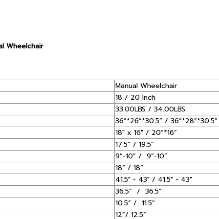
al Wheelchair
Manual Wheelchair
18 / 20 Inch
33.00LBS / 34.00LBS
36”*26”*30.5” / 36”*28”*30.5”
18" x 16" / 20”*16”
17.5” / 19.5”
9”-10” / 9”-10”
18” / 18”
41.5" - 43" / 41.5" - 43"
36.5” / 36.5”
10.5” / 11.5”
12”/ 12.5”