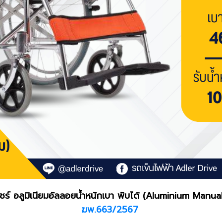
ลแชร์ อลูมิเนียมอัลลอยน้ำหนักเบา พับได้ (Aluminium Manua
ฆพ.663/2567