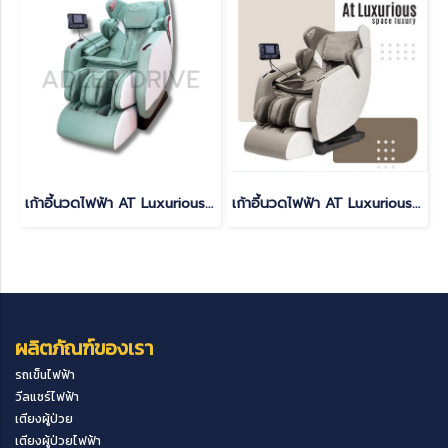
เก้าอี้นวดไฟฟ้า AT Luxurious สี GREEN
เก้าอี้นวดไฟฟ้า AT Luxurious สี GRAY
ผลิตภัณฑ์ของเรา
รถเข็นไฟฟ้า
วีลแชร์ไฟฟ้า
เตียงผู้ป่วย
เตียงผู้ป่วยไฟฟ้า