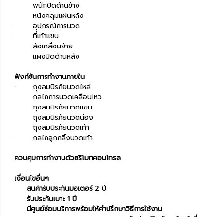
· พนักปิดด้านข้าง
· หนังคลุมแผ่นหลัง
· อุปกรณ์การนวด
· ที่เท้าแขน
· ล้อเคลื่อนย้าย
· แผงปิดด้านหลัง
ฟังก์ชันการทำงานภายใน
·
ถุงลมนิรภัยนวดไหล่
· กลไกการนวดเคลื่อนไหว
· ถุงลมนิรภัยนวดแขน
· ถุงลมนิรภัยนวดน่อง
· ถุงลมนิรภัยนวดเท้า
· กลไกลูกกลิ้งนวดเท้า
ควบคุมการทำงานด้วยรีโมทคอนโทรล
เงื่อนไขอื่นๆ
สินค้ารับประกันมอเตอร์ 2 ปี
รับประกันเบาะ 1 ปี
มีศูนย์ซ่อมบริการพร้อมให้คำปรึกษาวิธีการใช้งาน