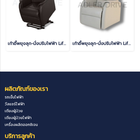
เก้าอี้พยุงลุก-นั่งปรับไฟฟ้า Lift Up Chair สีช็อคโกแลต
เก้าอี้พยุงลุก-นั่งปรับไฟฟ้า Lift Up Chair สีเทา
ผลิตภัณฑ์ของเรา
รถเข็นไฟฟ้า
วีลแชร์ไฟฟ้า
เตียงผู้ป่วย
เตียงผู้ป่วยไฟฟ้า
เครื่องผลิตออกซิเจน
บริการลูกค้า