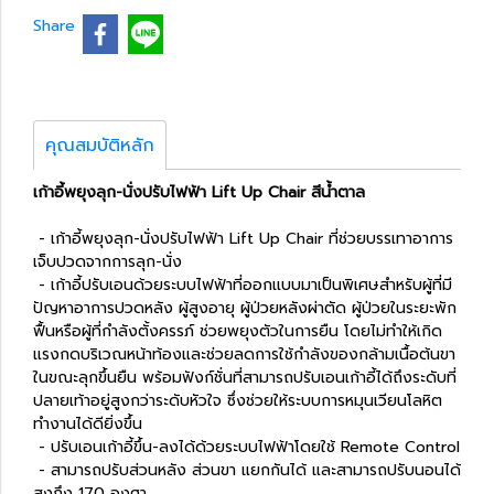
Share
คุณสมบัติหลัก
เก้าอี้พยุงลุก-นั่งปรับไฟฟ้า Lift Up Chair สีน้ำตาล
- เก้าอี้พยุงลุก-นั่งปรับไฟฟ้า Lift Up Chair ที่ช่วยบรรเทาอาการ
เจ็บปวดจากการลุก-นั่ง
- เก้าอี้ปรับเอนด้วยระบบไฟฟ้าที่ออกแบบมาเป็นพิเศษสำหรับผู้ที่มี
ปัญหาอาการปวดหลัง ผู้สูงอายุ ผู้ป่วยหลังผ่าตัด ผู้ป่วยในระยะพัก
ฟื้นหรือผู้ที่กำลังตั้งครรภ์ ช่วยพยุงตัวในการยืน โดยไม่ทำให้เกิด
แรงกดบริเวณหน้าท้องและช่วยลดการใช้กำลังของกล้ามเนื้อต้นขา
ในขณะลุกขึ้นยืน พร้อมฟังก์ชั่นที่สามารถปรับเอนเก้าอี้ได้ถึงระดับที่
ปลายเท้าอยู่สูงกว่าระดับหัวใจ ซึ่งช่วยให้ระบบการหมุนเวียนโลหิต
ทำงานได้ดียิ่งขึ้น
- ปรับเอนเก้าอี้ขึ้น-ลงได้ด้วยระบบไฟฟ้าโดยใช้ Remote Control
- สามารถปรับส่วนหลัง ส่วนขา แยกกันได้ และสามารถปรับนอนได้
สูงถึง 170 องศา