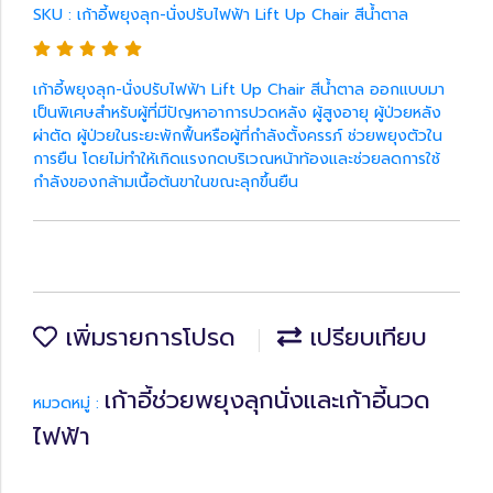
SKU : เก้าอี้พยุงลุก-นั่งปรับไฟฟ้า Lift Up Chair สีน้ำตาล
เก้าอี้พยุงลุก-นั่งปรับไฟฟ้า Lift Up Chair สีน้ำตาล ออกแบบมา
เป็นพิเศษสำหรับผู้ที่มีปัญหาอาการปวดหลัง ผู้สูงอายุ ผู้ป่วยหลัง
ผ่าตัด ผู้ป่วยในระยะพักฟื้นหรือผู้ที่กำลังตั้งครรภ์ ช่วยพยุงตัวใน
การยืน โดยไม่ทำให้เกิดแรงกดบริเวณหน้าท้องและช่วยลดการใช้
กำลังของกล้ามเนื้อต้นขาในขณะลุกขึ้นยืน
เพิ่มรายการโปรด
เปรียบเทียบ
เก้าอี้ช่วยพยุงลุกนั่งและเก้าอี้นวด
หมวดหมู่ :
ไฟฟ้า